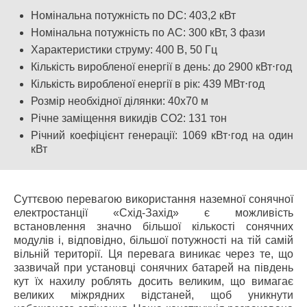
Номінальна потужність по DC: 403,2 кВт
Номінальна потужність по АС: 300 кВт, 3 фази
Характеристики струму: 400 В, 50 Гц
Кількість виробленої енергії в день: до 2900 кВт⋅год
Кількість виробленої енергії в рік: 439 МВт⋅год
Розмір необхідної ділянки: 40х70 м
Річне заміщення викидів СО2: 131 тон
Річний коефіцієнт генерації: 1069 кВт⋅год на один
кВт
Суттєвою перевагою використання наземної сонячної
електростанції «Схід-Захід» є можливість
встановлення значно більшої кількості сонячних
модулів і, відповідно, більшої потужності на тій самій
вільній території. Ця перевага виникає через те, що
зазвичай при установці сонячних батарей на південь
кут їх нахилу роблять досить великим, що вимагає
великих міжрядних відстаней, щоб уникнути