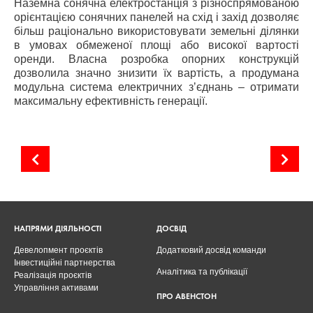
Наземна сонячна електростанція з різноспрямованою
орієнтацією сонячних панелей на схід і захід дозволяє
більш раціонально використовувати земельні ділянки
в умовах обмеженої площі або високої вартості
оренди. Власна розробка опорних конструкцій
дозволила значно знизити їх вартість, а продумана
модульна система електричних зʼєднань – отримати
максимальну ефективність генерації.
Виставка EcoEnergy Expo ‑ 2023
Гібридна СЕС на базі автомобільного навісу
НАПРЯМИ ДІЯЛЬНОСТІ
ДОСВІД
Девелопмент проєктів
Додатковий досвід команди
Інвестиційні партнерства
Аналітика та публікації
Реалізація проєктів
Управління активами
ПРО АВЕНСТОН