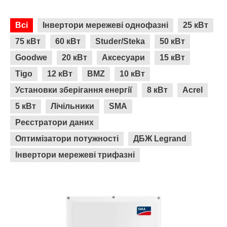
Всі
Інвертори мережеві однофазні
25 кВт
75 кВт
60 кВт
Studer/Steka
50 кВт
Goodwe
20 кВт
Аксесуари
15 кВт
Tigo
12 кВт
BMZ
10 кВт
Установки зберігання енергії
8 кВт
Acrel
5 кВт
Лічільники
SMA
Реєстратори даних
Оптимізатори потужності
ДБЖ Legrand
Інвертори мережеві трифазні