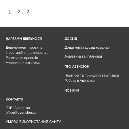
1
2
3
НАПРЯМИ ДІЯЛЬНОСТІ
ДОСВІД
Девелопмент проєктів
Додатковий досвід команди
Інвестиційні партнерства
Аналітика та публікації
Реалізація проєктів
Управління активами
ПРО АВЕНСТОН
Політика та принципи закупівель
Робота в Авенстон
НОВИНИ
КОНТАКТИ
ТОВ "Авенстон"
office@avenston.com
УМОВИ ВИКОРИСТАННЯ САЙТУ