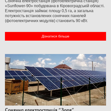
Сонячна електростанція (фотоелектрична станція)
«Sunflower-90» побудована в Кіровоградській області.
Електростанція займає площу 0,5 га, а загальна
потужність встановлених сонячних панелей
(фотоелектричних модулів) становить 90 кВт.
Дізнатися більше
Сонячна електростанція “Зоря”