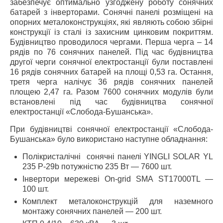
забезпечує оптимально узгоджену роботу сонячних
батарей з інверторами. Сонячні панелі розміщені на
опорних металоконструкціях, які являють собою збірні
конструкції із сталі із захисним цинковим покриттям.
Будівництво проводилося чергами. Перша черга – 14
рядів по 76 сонячних панелей. Під час будівництва
другої черги сонячної електростанції були поставлені
16 рядів сонячних батарей на площі 0,53 га. Остання,
третя черга налічує 36 рядів сонячних панелей
площею 2,47 га. Разом 7600 сонячних модулів були
встановлені під час будівництва сонячної
електростанції «Слобода-Бушанська».
При будівництві сонячної електростанції «Слобода-
Бушанська» було використано наступне обладнання:
Полікристалічні сонячні панелі YINGLI SOLAR YL
235 P-29b потужністю 235 Вт — 7600 шт.
Інвертори мережеві On-grid SМА ST17000TL —
100 шт.
Комплект металоконструкцій для наземного
монтажу сонячних панелей — 200 шт.