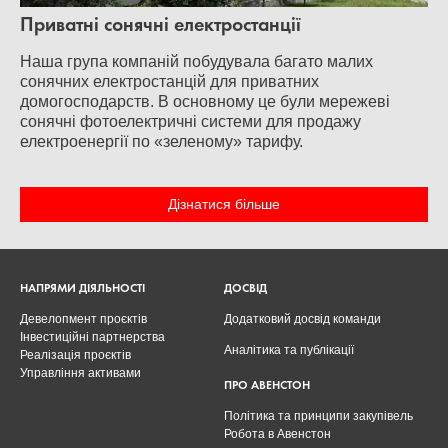
Приватні сонячні електростанції
Наша група компаній побудувала багато малих
сонячних електростанцій для приватних
домогосподарств. В основному це були мережеві
сонячні фотоелектричні системи для продажу
електроенергії по «зеленому» тарифу.
Дізнатися більше
НАПРЯМИ ДІЯЛЬНОСТІ
ДОСВІД
Девелопмент проєктів
Додатковий досвід команди
Інвестиційні партнерства
Аналітика та публікації
Реалізація проєктів
Управління активами
ПРО АВЕНСТОН
Політика та принципи закупівель
Робота в Авенстон