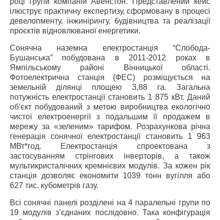
році групи компаній Авенстон. Представлений кейс
ілюструє практичну експертизу, сформовану в процесі
девелопменту, інжинірингу, будівництва та реалізації
проєктів відновлюваної енергетики.
Сонячна наземна електростанція “Слобода-
Бушанська” побудована в 2011-2012 роках в
Ямпільському районі Вінницької області.
Фотоелектрична станція (ФЕС) розміщується на
земельній ділянці площею 3,88 га. Загальна
потужність електростанції становить 1 875 кВт. Даний
об’єкт побудований з метою виробництва екологічно
чистої електроенергії з подальшим її продажем в
мережу за «зеленим» тарифом. Розрахункова річна
генерація сонячної електростанції становить 1 963
МВт*год. Електростанція спроектована з
застосуванням стрінгових інверторів, а також
мультикристалічних кремнієвих модулів. За кожен рік
станція дозволяє економити 1039 тонн вугілля або
627 тис. кубометрів газу.
Всі сонячні панелі розділені на 4 паралельні групи по
19 модулів з’єднаних послідовно. Така конфігурація