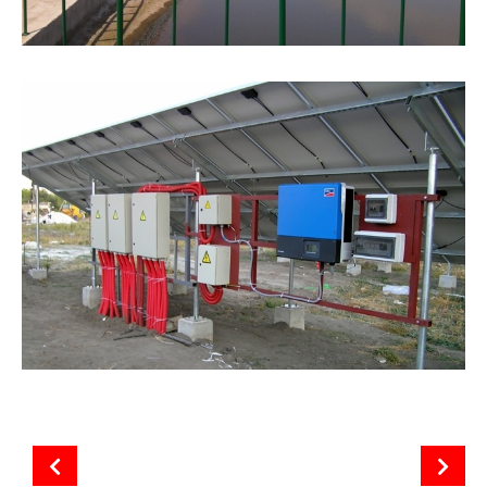
Наземна сонячна електростанція “Біла”
Сонячна електростанція “Комишувате”