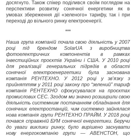
досягнуто. Також спікер поділився своїм поглядом на
перспективи розвитку сонячної енергетики як в
умовах збереження дії «зеленого» тарифу, так і при
переході до вільного ринку електроенергії.
***
Наша група компаній почала свою діяльність у 2007
році під брендом SolarUA з виробництва
фотоелектричних компонентів в рамках
інвестиційних проєктів України і США. У 2010 році
для реалізації генеральних підрядів в області
сонячної електроенергетики була заснована
компанія РЕНТЕХНО. У 2012 році у зв’язку з
прийняттям у 2011 році закону про “зелений” тариф
компанія РЕНТЕХНО сфокусувалася на проєктах
промислових СЕС.
Згодом ми значно розширили свою
діяльність системним постачанням обладнання для
сонячних електростанцій, чим системно зайнялася
нова компанія групи РЕНТЕХНО ПРАЙМ. У 2018 році
почався справжній БУМ сонячної енергетики. Беручи
до уваги виклики ринку, було вирішено заснувати
нову енергокомпанію групи — АВЕНСТОН, що