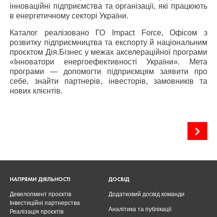
інноваційні підприємства та організації, які працюють
в енергетичному секторі України.
Каталог реалізовано ГО Impact Force, Офісом з
розвитку підприємництва та експорту й національним
проєктом Дія.Бізнес у межах акселераційної програми
«Інноватори енергоефективності України». Мета
програми — допомогти підприємцям заявити про
себе, знайти партнерів, інвесторів, замовників та
нових клієнтів.
Дахова сонячна електростанція
НАПРЯМИ ДІЯЛЬНОСТІ
ДОСВІД
Девелопмент проєктів
Додатковий досвід команди
Інвестиційні партнерства
Аналітика та публікації
Реалізація проєктів