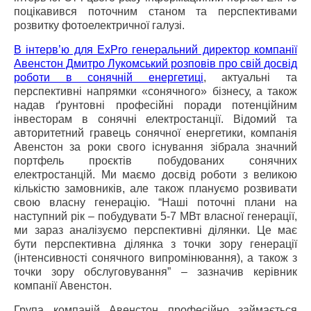
поцікавився поточним станом та перспективами
розвитку фотоелектричної галузі.
В інтерв’ю для ExPro генеральний директор компанії
Авенстон Дмитро Лукомський розповів про свій досвід
роботи в сонячній енергетиці
, актуальні та
перспективні напрямки «сонячного» бізнесу, а також
надав ґрунтовні професійні поради потенційним
інвесторам в сонячні електростанції. Відомий та
авторитетний гравець сонячної енергетики, компанія
Авенстон за роки свого існування зібрала значний
портфель проєктів побудованих сонячних
електростанцій. Ми маємо досвід роботи з великою
кількістю замовників, але також плануємо розвивати
свою власну генерацію. “Наші поточні плани на
наступний рік – побудувати 5-7 МВт власної генерації,
ми зараз аналізуємо перспективні ділянки. Це має
бути перспективна ділянка з точки зору генерації
(інтенсивності сонячного випромінювання), а також з
точки зору обслуговування” – зазначив керівник
компанії Авенстон.
Група компаній Авенстон професійно займається