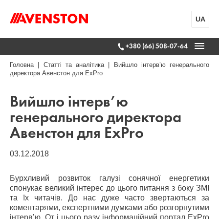
UA
+380 (66) 508-07-64
Головна
|
Статті та аналітика
|
Вийшло інтерв’ю генерального
директора Авенстон для ExPro
Вийшло інтерв’ю
генерального директора
Авенстон для ExPro
03.12.2018
Бурхливий розвиток галузі сонячної енергетики
спонукає великий інтерес до цього питання з боку ЗМІ
та їх читачів. До нас дуже часто звертаються за
коментарями, експертними думками або розгорнутими
інтерв’ю. От і цього разу інформаційний портал ExPro