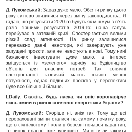
Д. Лукомський:
Зараз дуже мало. Обсяги ринку цього
року суттєво знизилися через зміну законодавства. Я
гадаю, що результати 2020-го будуть як мінімум в п’ять
разів гіршими результатів 2019-го: наша галузь
перебуває в затяжній кризі. Спостерігається вельми
різкий спад активності. На ринку залишилися
переважно давні інвестори, які завершують уже
запущені проєкти, але не інвестують в нові. Тому нині
бажаючих інвестувати дуже мало, а інтерес
зміщується із «зеленого» тарифу на будівництво
об’єктів для власних потреб. Такі сонячні
електростанції зазвичай мають значно менші
потужності, однак подібних проєктів у перспективі
буде все більше й більше.
LDaily: Скажіть, будь ласка, чи вніс коронавірус
якісь зміни в ринок сонячної енергетики України?
Д. Лукомський:
Скоріше ні, аніж так. Тому що всі
перераховані зміни сталися на самому початку року,
ще в січні-лютому. І коли в березні почався карантин,
то ринок, власне, вже зупинився. Ми встигли закрити