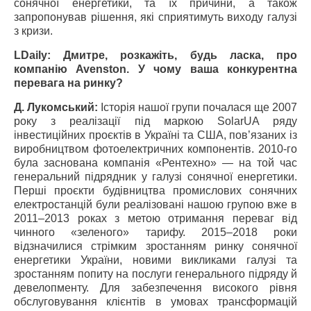
сонячної енергетики, та їх причини, а також
запропонував рішення, які сприятимуть виходу галузі
з кризи.
LDaily: Дмитре, розкажіть, будь ласка, про
компанію Avenston. У чому ваша конкурентна
перевага на ринку?
Д. Лукомський:
Історія нашої групи почалася ще 2007
року з реалізації під маркою SolarUA ряду
інвестиційних проєктів в Україні та США, пов’язаних із
виробництвом фотоелектричних компонентів. 2010-го
була заснована компанія «Рентехно» — на той час
генеральний підрядник у галузі сонячної енергетики.
Перші проєкти будівництва промислових сонячних
електростанцій були реалізовані нашою групою вже в
2011–2013 роках з метою отримання переваг від
чинного «зеленого» тарифу. 2015–2018 роки
відзначилися стрімким зростанням ринку сонячної
енергетики України, новими викликами галузі та
зростанням попиту на послуги генерального підряду й
девелопменту. Для забезпечення високого рівня
обслуговування клієнтів в умовах трансформацій