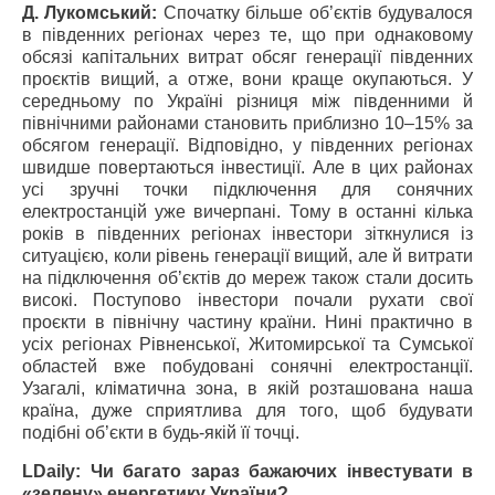
Д. Лукомський:
Спочатку більше об’єктів будувалося
в південних регіонах через те, що при однаковому
обсязі капітальних витрат обсяг генерації південних
проєктів вищий, а отже, вони краще окупаються. У
середньому по Україні різниця між південними й
північними районами становить приблизно 10–15% за
обсягом генерації. Відповідно, у південних регіонах
швидше повертаються інвестиції. Але в цих районах
усі зручні точки підключення для сонячних
електростанцій уже вичерпані. Тому в останні кілька
років в південних регіонах інвестори зіткнулися із
ситуацією, коли рівень генерації вищий, але й витрати
на підключення об’єктів до мереж також стали досить
високі. Поступово інвестори почали рухати свої
проєкти в північну частину країни. Нині практично в
усіх регіонах Рівненської, Житомирської та Сумської
областей вже побудовані сонячні електростанції.
Узагалі, кліматична зона, в якій розташована наша
країна, дуже сприятлива для того, щоб будувати
подібні об’єкти в будь-якій її точці.
LDaily: Чи багато зараз бажаючих інвестувати в
«зелену» енергетику України?