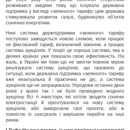
розвивався завдяки тому, що існувала державна
підтримка у вигляді «зеленого» тарифу: цим держава
стимулювала розвиток галузі, будівництво об’єктів
сонячної енергетики.
Нині система держпідтримки «зеленого» тарифу
поступово заміщується новою схемою, коли працює
не фіксований тариф, визначений законом, а працює
система аукціонів. У теорії це хороша система, яка в
деяких країнах уже показала свою ефективність. На
жаль, в Україні ми поки що не змогли повною мірою
реалізувати систему аукціонів, що призвело до
ситуації, коли державна підтримка «зеленого» тарифу
вже неактуальна й практично не діє, а система
аукціонів ще не запрацювала. Упродовж останніх двох
років у країні так і не було проведено жодного
аукціону. Всі ті інвестори, які хотіли зводити сонячні
електростанції й орієнтувалися на нову систему
аукціонів, або заморозили свої проєкти, або ж
повністю їх скасували і вирішили перейти на інші
ринки.