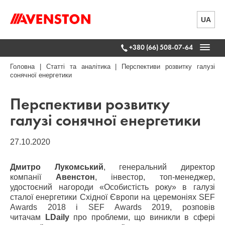
UA
+380 (66) 508-07-64
Головна
|
Статті та аналітика
|
Перспективи розвитку галузі
сонячної енергетики
Перспективи розвитку
галузі сонячної енергетики
27.10.2020
Дмитро Лукомський
, генеральний директор
компанії
Авенстон
, інвестор, топ-менеджер,
удостоєний нагороди «Особистість року» в галузі
сталої енергетики Східної Європи на церемоніях SEF
Awards 2018 і SEF Awards 2019, розповів
читачам
LDaily
про проблеми, що виникли в сфері