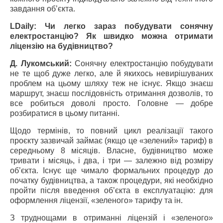
завдання об’єкта.
LDaily: Чи легко зараз побудувати сонячну
електростанцію? Як швидко можна отримати
ліцензію на будівництво?
Д. Лукомський:
Сонячну електростанцію побудувати
не те щоб дуже легко, але й якихось невирішуваних
проблем на цьому шляху теж не існує. Якщо знаєш
маршрут, знаєш послідовність отримання дозволів, то
все робиться доволі просто. Головне — добре
розбиратися в цьому питанні.
Щодо термінів, то повний цикл реалізації такого
проєкту зазвичай займає (якщо це «зелений» тариф) в
середньому 8 місяців. Власне, будівництво може
тривати і місяць, і два, і три — залежно від розміру
об’єкта. Існує ще чимало формальних процедур до
початку будівництва, а також процедури, які необхідно
пройти після введення об’єкта в експлуатацію: для
оформлення ліцензії, «зеленого» тарифу та ін.
З труднощами в отриманні ліцензій і «зеленого»