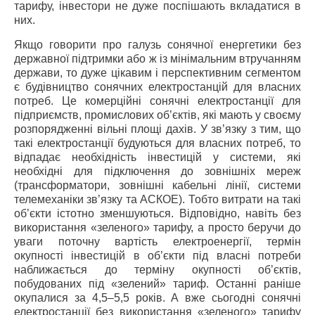
тарифу, інвестори не дуже поспішають вкладатися в
них.
Якщо говорити про галузь сонячної енергетики без
державної підтримки або ж із мінімальним втручанням
держави, то дуже цікавим і перспективним сегментом
є будівництво сонячних електростанцій для власних
потреб. Це комерційні сонячні електростанції для
підприємств, промислових об’єктів, які мають у своєму
розпорядженні вільні площі дахів. У зв’язку з тим, що
такі електростанції будуються для власних потреб, то
відпадає необхідність інвестицій у системи, які
необхідні для підключення до зовнішніх мереж
(трансформатори, зовнішні кабельні лінії, системи
телемеханіки зв’язку та АСКОЕ). Тобто витрати на такі
об’єкти істотно зменшуються. Відповідно, навіть без
використання «зеленого» тарифу, а просто беручи до
уваги поточну вартість електроенергії, термін
окупності інвестицій в об’єкти під власні потреби
наближається до терміну окупності об’єктів,
побудованих під «зелений» тариф. Останні раніше
окупалися за 4,5–5,5 років. А вже сьогодні сонячні
електростанції без використання «зеленого» тарифу