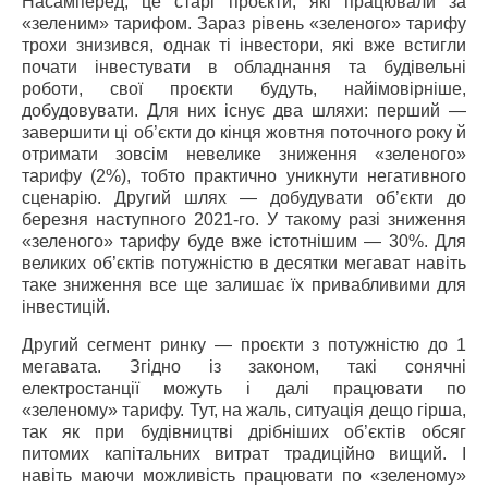
Насамперед, це старі проєкти, які працювали за
«зеленим» тарифом. Зараз рівень «зеленого» тарифу
трохи знизився, однак ті інвестори, які вже встигли
почати інвестувати в обладнання та будівельні
роботи, свої проєкти будуть, найімовірніше,
добудовувати. Для них існує два шляхи: перший —
завершити ці об’єкти до кінця жовтня поточного року й
отримати зовсім невелике зниження «зеленого»
тарифу (2%), тобто практично уникнути негативного
сценарію. Другий шлях — добудувати об’єкти до
березня наступного 2021-го. У такому разі зниження
«зеленого» тарифу буде вже істотнішим — 30%. Для
великих об’єктів потужністю в десятки мегават навіть
таке зниження все ще залишає їх привабливими для
інвестицій.
Другий сегмент ринку — проєкти з потужністю до 1
мегавата. Згідно із законом, такі сонячні
електростанції можуть і далі працювати по
«зеленому» тарифу. Тут, на жаль, ситуація дещо гірша,
так як при будівництві дрібніших об’єктів обсяг
питомих капітальних витрат традиційно вищий. І
навіть маючи можливість працювати по «зеленому»