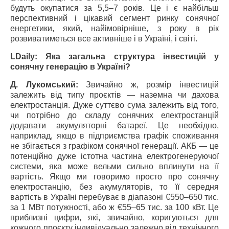
будуть окупатися за 5,5–7 років. Це і є найбільш
перспективний і цікавий сегмент ринку сонячної
енергетики, який, найімовірніше, з року в рік
розвиватиметься все активніше і в Україні, і світі.
LDaily: Яка загальна структура інвестицій у
сонячну генерацію в Україні?
Д. Лукомський:
Звичайно ж, розмір інвестицій
залежить від типу проєктів — наземна чи дахова
електростанція. Дуже суттєво сума залежить від того,
чи потрібно до складу сонячних електростанцій
додавати акумуляторні батареї. Це необхідно,
наприклад, якщо в підприємства графік споживання
не збігається з графіком сонячної генерації. АКБ — це
потенційно дуже істотна частина електрогенеруючої
системи, яка може вельми сильно вплинути на її
вартість. Якщо ми говоримо просто про сонячну
електростанцію, без акумуляторів, то її середня
вартість в Україні перебуває в діапазоні €550–650 тис.
за 1 МВт потужності, або ж €55–65 тис. за 100 кВт. Це
приблизні цифри, які, звичайно, коригуються для
кожного проєкту індивідуально залежно від технічного