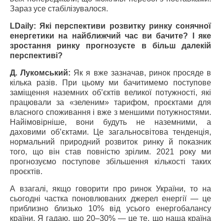
Зараз усе стабілізувалося.
LDaily: Які перспективи розвитку ринку сонячної
енергетики на найближчий час ви бачите? І яке
зростання ринку прогнозуєте в більш далекій
перспективі?
Д. Лукомський:
Як я вже зазначав, ринок просяде в
кілька разів. При цьому ми бачитимемо поступове
заміщення наземних об’єктів великої потужності, які
працювали за «зеленим» тарифом, проєктами для
власного споживання і вже з меншими потужностями.
Найімовірніше, вони будуть не наземними, а
даховими об’єктами. Це загальносвітова тенденція,
нормальний природний розвиток ринку й показник
того, що він став повністю зрілим. 2021 року ми
прогнозуємо поступове збільшення кількості таких
проєктів.
А взагалі, якщо говорити про ринок України, то на
сьогодні частка поновлюваних джерел енергії — це
приблизно близько 10% від усього енергобалансу
країни. Я гадаю, що 20–30% — це те, що наша країна