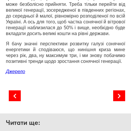
може безболісно прийняти. Треба тільки перейти від
великої генерації, зосередженої в південних регіонах,
до середньої й малої, рівномірно розподіленої по всій
Україні. А ось для того, щоб частка сонячної й вітрової
генерації наблизилася до 50% і вище, необхідно буде
вкладати досить великі кошти на рівні держави.
Я бачу значні перспективи розвитку галузі сонячної
енергетики й сподіваюся, що нинішня криза мине
через рік, два, ну максимум три, і ми знову побачимо
позитивні тренди щодо зростання сонячної генерації.
Джерело
Калькулятори генерації сонячної електростанції
ReneSola: висока продуктивність та потужність
Читати ще: