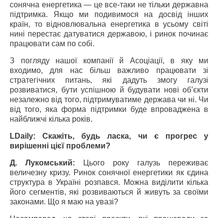
сонячна енергетика — це все-таки не тільки державна
підтримка. Якщо ми подивимося на досвід інших
країн, то відновлювальна енергетика в усьому світі
нині перестає датуватися державою, і ринок починає
працювати сам по собі.
З погляду нашої компанії й Асоціації, в яку ми
входимо, для нас більш важливо працювати зі
стратегічних питань, які дадуть змогу галузі
розвиватися, бути успішною й будувати нові об’єкти
незалежно від того, підтримуватиме держава чи ні. Чи
від того, яка форма підтримки буде впроваджена в
найближчі кілька років.
LDaily: Скажіть, будь ласка, чи є прогрес у
вирішенні цієї проблеми?
Д. Лукомський:
Цього року галузь переживає
величезну кризу. Ринок сонячної енергетики як єдина
структура в Україні розпався. Можна виділити кілька
його сегментів, які розвиваються й живуть за своїми
законами. Що я маю на увазі?