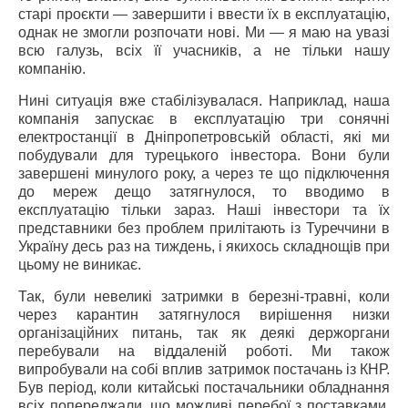
старі проєкти — завершити і ввести їх в експлуатацію,
однак не змогли розпочати нові. Ми — я маю на увазі
всю галузь, всіх її учасників, а не тільки нашу
компанію.
Нині ситуація вже стабілізувалася. Наприклад, наша
компанія запускає в експлуатацію три сонячні
електростанції в Дніпропетровській області, які ми
побудували для турецького інвестора. Вони були
завершені минулого року, а через те що підключення
до мереж дещо затягнулося, то вводимо в
експлуатацію тільки зараз. Наші інвестори та їх
представники без проблем прилітають із Туреччини в
Україну десь раз на тиждень, і якихось складнощів при
цьому не виникає.
Так, були невеликі затримки в березні-травні, коли
через карантин затягнулося вирішення низки
організаційних питань, так як деякі держоргани
перебували на віддаленій роботі. Ми також
випробували на собі вплив затримок постачань із КНР.
Був період, коли китайські постачальники обладнання
всіх попереджали, що можливі перебої з поставками.