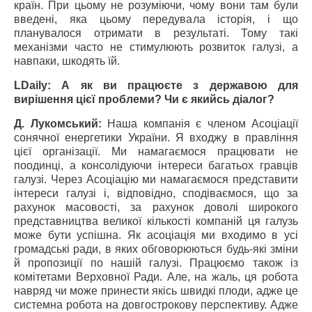
країн. При цьому не розуміючи, чому вони там були
введені, яка цьому передувала історія, і що
планувалося отримати в результаті. Тому такі
механізми часто не стимулюють розвиток галузі, а
навпаки, шкодять їй.
LDaily: А як ви працюєте з державою для
вирішення цієї проблеми? Чи є якийсь діалог?
Д. Лукомський:
Наша компанія є членом Асоціації
сонячної енергетики України. Я входжу в правління
цієї організації. Ми намагаємося працювати не
поодинці, а консолідуючи інтереси багатьох гравців
галузі. Через Асоціацію ми намагаємося представити
інтереси галузі і, відповідно, сподіваємося, що за
рахунок масовості, за рахунок доволі широкого
представництва великої кількості компаній ця галузь
може бути успішна. Як асоціація ми входимо в усі
громадські ради, в яких обговорюються будь-які зміни
й пропозиції по нашій галузі. Працюємо також із
комітетами Верховної Ради. Але, на жаль, ця робота
навряд чи може принести якісь швидкі плоди, адже це
системна робота на довгострокову перспективу. Адже