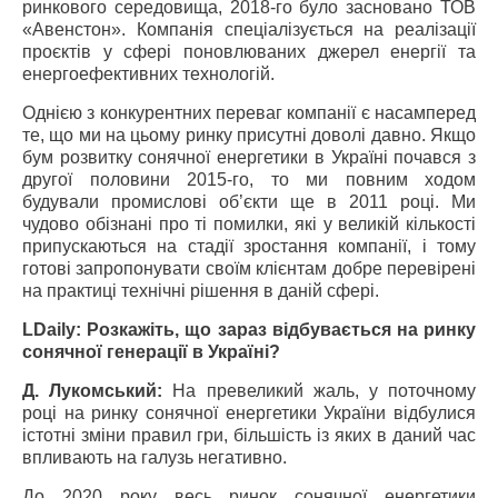
ринкового середовища, 2018-го було засновано ТОВ
«Авенстон». Компанія спеціалізується на реалізації
проєктів у сфері поновлюваних джерел енергії та
енергоефективних технологій.
Однією з конкурентних переваг компанії є насамперед
те, що ми на цьому ринку присутні доволі давно. Якщо
бум розвитку сонячної енергетики в Україні почався з
другої половини 2015-го, то ми повним ходом
будували промислові об’єкти ще в 2011 році. Ми
чудово обізнані про ті помилки, які у великій кількості
припускаються на стадії зростання компанії, і тому
готові запропонувати своїм клієнтам добре перевірені
на практиці технічні рішення в даній сфері.
LDaily: Розкажіть, що зараз відбувається на ринку
сонячної генерації в Україні?
Д. Лукомський:
На превеликий жаль, у поточному
році на ринку сонячної енергетики України відбулися
істотні зміни правил гри, більшість із яких в даний час
впливають на галузь негативно.
До 2020 року весь ринок сонячної енергетики