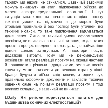
тарифу ми ніколи не стикалися. Зазвичай затримки
можуть виникнути на етапі підключення об’єкта до
мереж електропередавальної організації. І тут
ситуація така: якщо на початкових стадіях проєкту
технічні умови на підключення до мереж були
отримані правильно й без поспіху, були уточнені всі
технічні нюанси, то таке підключення відбувається
дуже легко. Якщо ж технічні умови оформлялися
поспіхом, не вникаючи в технічні питання, то для таких
проєктів процес введення в експлуатацію найчастіше
доволі сильно затягується. А інвестори несуть
додаткові витрати. Тому ми не рекомендуємо
розбивати етапи реалізації проєкту на окремі частини
й працювати з різними підрядниками, оскільки поспіх
спочатку може призвести до великих втрат у кінці.
Краще будувати об’єкт «під ключ», з одних рук,
правильно оформити документи й закласти технічні
рішення саме на початку реалізації проєкту. І тоді
великих складнощів зазвичай не виникає.
LDaily: Які регіони користуються попитом для
будівництва сонячних електростанцій?