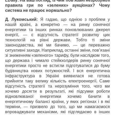
LDaily: На ваш погляд, із чим пов’язані незрозумілі
правила гри по «зелених» аукціонах? Чому
система не працює нормально?
Д. Лукомський:
Я гадаю, що однією з проблем у
нашій країні, а конкретно — на ринку сонячної
енергетики та інших ринках поновлюваних джерел
енергії, — є відсутність стратегії розвитку цих
технологій на рівні держави. Тобто ті зміни
законодавства, які ми бачимо, — це переважно
ситуативні заходи. Наприклад, останні зміни, пов’язані
зі зниженням «зеленого» тарифу, були наслідком того,
що держава і чимало стейкхолдерів ринку сонячної
енергетики просто не встигли підготуватися до буму
будівництва нових потужностей. І вся енергетична
інфраструктура в Україні виявилася не готова
прийняти таку велику кількість електроенергії. Саме
відсутність стратегії та нерозуміння того, чого ми
хочемо досягти в результаті, які підсумки роботи
відновлюваної енергетики хочемо бачити в
енергетичному балансі країни, у яких регіонах і в які
терміни, — призвело до того, що ми намагаємося
впроваджувати механізми, які підглядаємо в інших