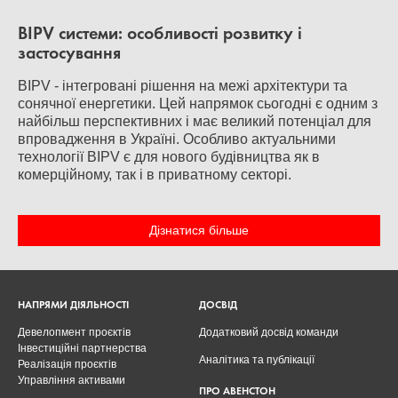
BIPV системи: особливості розвитку і
застосування
BIPV - інтегровані рішення на межі архітектури та
сонячної енергетики. Цей напрямок сьогодні є одним з
найбільш перспективних і має великий потенціал для
впровадження в Україні. Особливо актуальними
технології BIPV є для нового будівництва як в
комерційному, так і в приватному секторі.
Дізнатися більше
НАПРЯМИ ДІЯЛЬНОСТІ
ДОСВІД
Девелопмент проєктів
Додатковий досвід команди
Інвестиційні партнерства
Аналітика та публікації
Реалізація проєктів
Управління активами
ПРО АВЕНСТОН