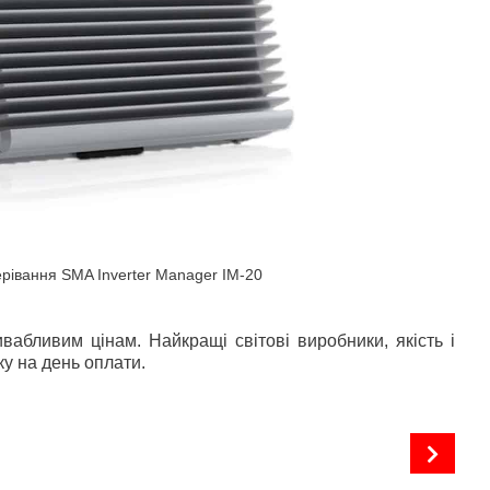
ерівання SMA Inverter Manager IM-20
абливим цінам. Найкращі світові виробники, якість і
ку на день оплати.
Пульт керування інвертором SRC-20 (AXITEC/SMA)