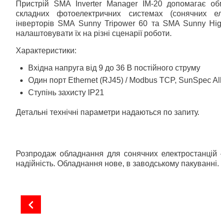
Пристрій SMA Inverter Manager IM-20 допомагає о
складних фотоелектричних системах (сонячних ел
інверторів SMA Sunny Tripower 60 та SMA Sunny Hi
налаштовувати їх на різні сценарії роботи.
Характеристики:
Вхідна напруга від 9 до 36 В постійного струму
Один порт Ethernet (RJ45) / Modbus TCP, SunSpec Al
Ступінь захисту IP21
Детальні технічні параметри надаються по запиту.
Розпродаж обладнання для сонячних електростанцій –
надійність. Обладнання нове, в заводському пакуванні. 
Літієво-іонна система BMZ ESS-7.0