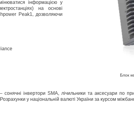
бмінюватися інформацією у
ектростанціях) на основі
ghpower Peak1, дозволяючи
liance
Блок к
 сонячні інвертори SMA, лічильники та аксесуари по прив
Розрахунки у національній валюті України за курсом міжбан