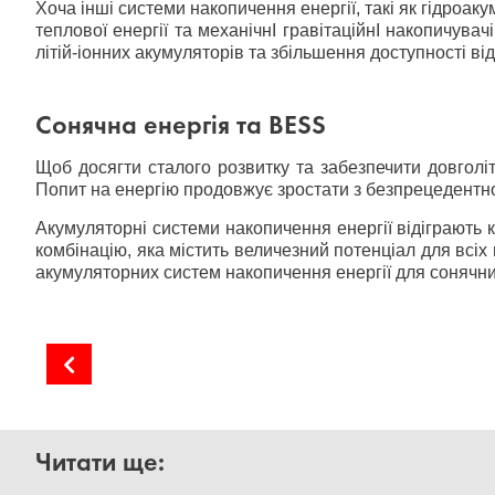
Хоча інші системи накопичення енергії, такі як гідроак
теплової енергії та механічнІ гравітаційнІ накопичув
літій-іонних акумуляторів та збільшення доступності в
Сонячна енергія та BESS
Щоб досягти сталого розвитку та забезпечити довголі
Попит на енергію продовжує зростати з безпрецедентн
Акумуляторні системи накопичення енергії відіграють 
комбінацію, яка містить величезний потенціал для всі
акумуляторних систем накопичення енергії для сонячних
Сонячна енергія: збереження коштів та планети
Читати ще: