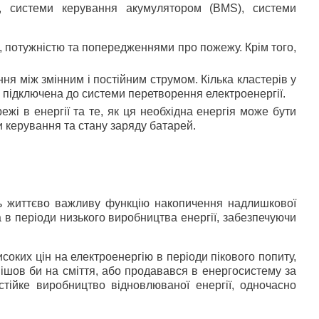
но, системи керування акумулятором (BMS), системи
, потужністю та попередженнями про пожежу. Крім того,
я між змінним і постійним струмом. Кілька кластерів у
у підключена до системи перетворення електроенергії.
і в енергії та те, як ця необхідна енергія може бути
и керування та стану заряду батарей.
ть життєво важливу функцію накопичення надлишкової
а в періоди низького виробництва енергії, забезпечуючи
ких цін на електроенергію в періоди пікового попиту,
ішов би на сміття, або продавався в енергосистему за
тійке виробництво відновлюваної енергії, одночасно