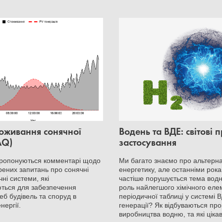
оживання сонячної
Водень та ВДЕ: світові 
AQ)
застосування
пропонуються комментарі щодо
Ми багато знаємо про альтерн
рених запитань про сонячні
енергетику, але останніми рок
ні системи, які
частіше порушується тема водн
ться для забезпечення
роль найлегшого хімічного еле
еб будівель та споруд в
періодичної таблиці у системі 
нергії.
генерації? Як відбуваються пр
виробництва водню, та які цікаві