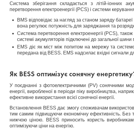
Система зберігання складається з літій-іонних ак
перетворення електроенергії (PCS) і системи керуванн
BMS відповідає за нагляд за станом заряду батареї
вона регулює потужність для заряджання та розрядж
Система перетворення електроенергії (PCS), також 
системі акумуляторів підключені до загальної шини 
EMS діє як міст між попитом на мережу та системо
передана від BESS. EMS надсилає вхідні сигнали дл
Як BESS оптимізує сонячну енергетику
У поєднанні з фотоелектричними (PV) сонячними мод
енергії, виробленої в періоди піку виробництва, напри
ефективне використання всієї сонячної енергії.
Встановлення BESS дає змогу споживачам використовув
тим самим підвищуючи економічну ефективність. Без т
нижчою ціною. BESS приносить користь виробникам е
оптимізуючи ціни на енергію.