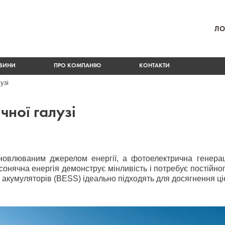
ЛО
ВИНИ
ПРО КОМПАНІЮ
КОНТАКТИ
узі
чної галузі
дновлюваним джерелом енергії, а фотоелектрична генерац
 сонячна енергія демонструє мінливість і потребує постій
 акумуляторів (BESS) ідеально підходять для досягнення ціє