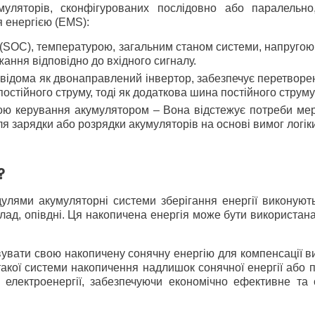
умуляторів, сконфігурованих послідовно або паралель
я енергією (EMS):
 (SOC), температурою, загальним станом системи, напругою
ання відповідно до вхідного сигналу.
відома як двонаправлений інвертор, забезпечує перетворенн
постійного струму, тоді як додаткова шина постійного струм
ю керування акумулятором – Вона відстежує потреби мереж
я зарядки або розрядки акумуляторів на основі вимог логік
?
улями акумуляторні системи зберігання енергії виконую
клад, опівдні. Ця накопичена енергія може бути використан
ати свою накопичену сонячну енергію для компенсації висо
акої системи накопичення надлишок сонячної енергії або п
лектроенергії, забезпечуючи економічно ефективне та с