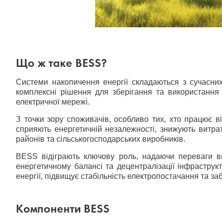
Що ж таке BESS?
Системи накопичення енергії складаються з сучасни
комплексні рішення для зберігання та використання е
електричної мережі.
З точки зору споживачів, особливо тих, хто працює в
сприяють енергетичній незалежності, знижують витрат
районів та сільськогосподарських виробників.
BESS відіграють ключову роль, надаючи переваги вир
енергетичному балансі та децентралізації інфраструк
енергії, підвищує стабільність електропостачання та з
Компоненти BESS