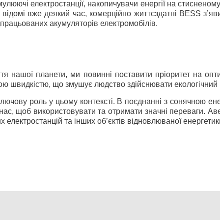
умулюючі електростанції, накопичувачи енергії на стисненому 
ачі відомі вже деякий час, комерційно життєздатні BESS з’
ідпрацьованих акумуляторів електромобілів.
ття нашої планети, ми повинні поставити пріоритет на опт
ою швидкістю, що змушує людство здійснювати екологічний 
ключову роль у цьому контексті. В поєднанні з сонячною ен
х нас, щоб використовувати та отримати значні переваги. А
 електростанцій та інших об’єктів відновлюваної енергетик