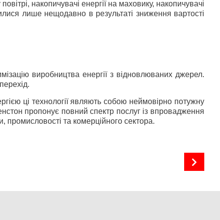
повітрі, накопичувачі енергії на маховику, накопичувачі
явилися лише нещодавно в результаті зниження вартості
имізацію виробництва енергії з відновлюваних джерел.
перехід.
ергією ці технології являють собою неймовірно потужну
венстон пропонує повний спектр послуг із впровадження
и, промисловості та комерційного сектора.
Сонячні інвертори для комерційних СЕС