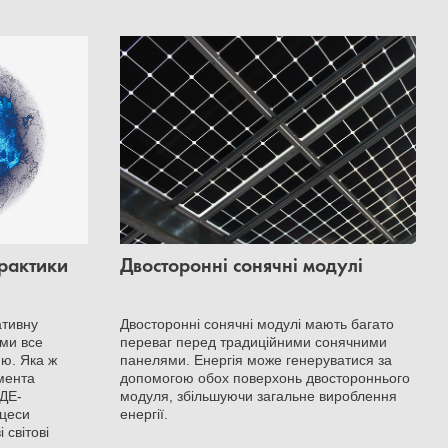
практики
Двосторонні сонячні модулі
ативну
Двосторонні сонячні модулі мають багато
ами все
переваг перед традиційними сонячними
ю. Яка ж
панелями. Енергія може генеруватися за
мента
допомогою обох поверхонь двостороннього
ВДЕ-
модуля, збільшуючи загальне вироблення
оцеси
енергії.
 світові