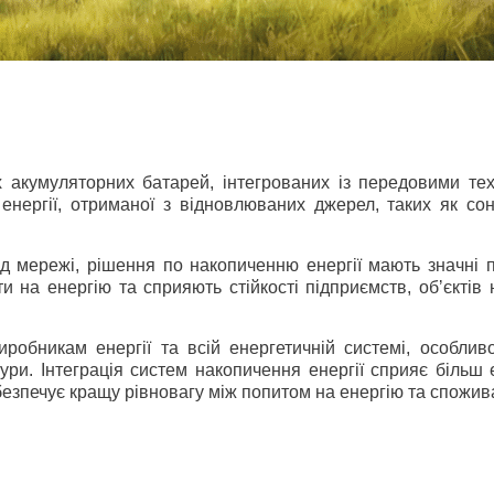
х акумуляторних батарей, інтегрованих із передовими те
нергії, отриманої з відновлюваних джерел, таких як сонце
ід мережі, рішення по накопиченню енергії мають значні п
и на енергію та сприяють стійкості підприємств, обʼєктів
обникам енергії та всій енергетичній системі, особлив
тури. Інтеграція систем накопичення енергії сприяє біл
абезпечує кращу рівновагу між попитом на енергію та спожи