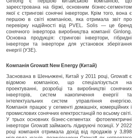
Ginlong є першою китайською компанією, що
зареєстрована на біржі, основним бізнес-сегментом
якої є стрингові сонячні інвертори. Крім того, вона є
першою в світі компанією, яка отримала звіт про
перевірку надійності від PVEL. Solis — це бренд
сонячного інвертора виробництва компанії Ginlong.
Основна продукція: стрингові інвертори, гібридні
інвертори та інвертори для установок зберігання
енергії (УЗЕ).
Компанія Growatt New Energy (Китай)
Заснована в Шеньчжені, Китай у 2011 році, Growatt є
відомою компанією, що спеціалізується на
проектуванні, розробці та виробництві сонячних
інверторів, систем накопичення енергії та
інтелектуальних систем управління енергією.
Компанія працює у сегменті домашніх, комерційних і
промислових сонячних електростанцій по всьому світі.
У трьох основних бізнес-сегментах
фотоелектричні
інвертори Growatt займають лідируючі позиції. У 2022
році компанія отримала дохід від продажів у 3,898
мільярда юанів, позиціонуючи Growatt як четвертого