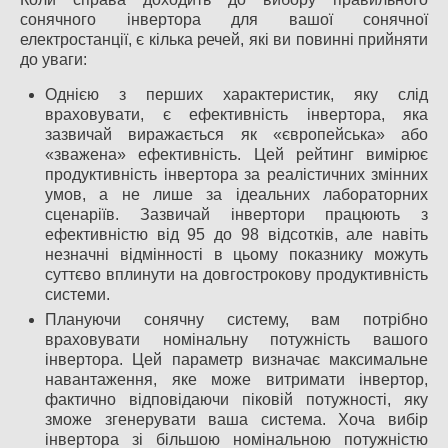
сонячного інвертора для вашої сонячної
електростанції, є кілька речей, які ви повинні прийняти
до уваги:
Однією з перших характеристик, яку слід
враховувати, є ефективність інвертора, яка
зазвичай виражається як «європейська» або
«зважена» ефективність. Цей рейтинг вимірює
продуктивність інвертора за реалістичних змінних
умов, а не лише за ідеальних лабораторних
сценаріїв. Зазвичай інвертори працюють з
ефективністю від 95 до 98 відсотків, але навіть
незначні відмінності в цьому показнику можуть
суттєво вплинути на довгострокову продуктивність
системи.
Плануючи сонячну систему, вам потрібно
враховувати номінальну потужність вашого
інвертора. Цей параметр визначає максимальне
навантаження, яке може витримати інвертор,
фактично відповідаючи піковій потужності, яку
зможе згенерувати ваша система. Хоча вибір
інвертора зі більшою номінальною потужністю