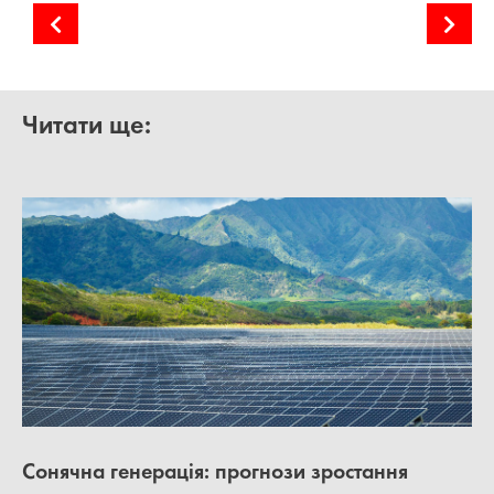
Накопичення енергії для сонячної галузі
Впровадження PPA для C&I проєктів дахових СЕС
Читати ще:
Сонячна генерація: прогнози зростання