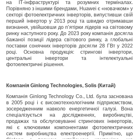
на ІТ-інфраструктурі та розумних терміналах.
Порівняно з іншими брендами, Huawei є «новачком» у
секторі фотоелектричних інверторів, випустивши свій
перший інвертор у 2013 році та швидко отримавши
визнання, увійшовши до п’ятірки лідерів на світовому
ринку наступного року. До 2023 року компанія досягла
бажаної позиції лідера світового ринку, а глобальні
поставки сонячних інверторів досягли 28 ГВт у 2022
році. Основна продукція: стрингові інвертори,
центральні інвертори та інтелектуальні
фотоелектричні рішення.
Компанія Ginlong Technologies, Solis (Китай)
Компанія Ginlong Technology Co., Ltd. була заснована
в 2005 році і є високотехнологічним підприємством,
зосередженним навколо енергетичної галузі. Вона
спеціалізується на дослідженнях, виробництві,
продажах та обслуговуванні стрингових інверторів,
які є ключовими компонентами фотоелектричних
систем виробництва електроенергії. Примітно, що