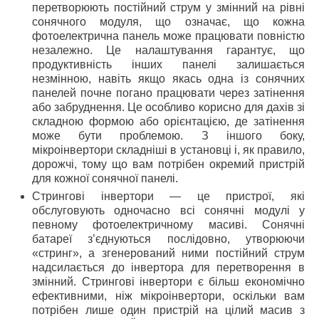
перетворюють постійний струм у змінний на рівні
сонячного модуля, що означає, що кожна
фотоелектрична панель може працювати повністю
незалежно. Це налаштування гарантує, що
продуктивність інших панелі залишається
незмінною, навіть якщо якась одна із сонячних
панелей почне погано працювати через затінення
або забруднення. Це особливо корисно для дахів зі
складною формою або орієнтацією, де затінення
може бути проблемою. З іншого боку,
мікроінвертори складніші в установці і, як правило,
дорожчі, тому що вам потрібен окремий пристрій
для кожної сонячної панелі.
Стрингові інвертори — це пристрої, які
обслуговують одночасно всі сонячні модулі у
певному фотоелектричному масиві. Сонячні
батареї з’єднуються послідовно, утворюючи
«стринг», а згенерований ними постійний струм
надсилається до інвертора для перетворення в
змінний. Стрингові інвертори є більш економічно
ефективними, ніж мікроінвертори, оскільки вам
потрібен лише один пристрій на цілий масив з