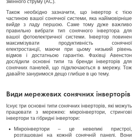
змінного струму (AC).
Також необхідно зазначити, що інвертор є тією
частиною вашої сонячної системи, яка найімовірніше
вийде з ладу першою. Саме тому дуже важливо
правильно вибрати тип сонячного інвертора для
вашої фотоелектричної системи. Інвертор повинен
максимізувати продуктивність сонячної
електростанції, маючи при цьому низький рівень
відмов і достатньою гарантію. Фахівці Авенстон
дослідили основні типи та бренди інверторів для
сонячних панелей, що підключаються в мережу. Тож
давайте зануримося дещо глибше в цю тему.
Види мережевих сонячних інверторів
Існує три основні типи сонячних інверторів, які можуть
працювати з мережею: мікроінвертори, стрингові
інвертори та гібридні інвертори:
Мікроінвертори – це невеликі пристрої,
розташовані на кожній сонячній панелі. Вони