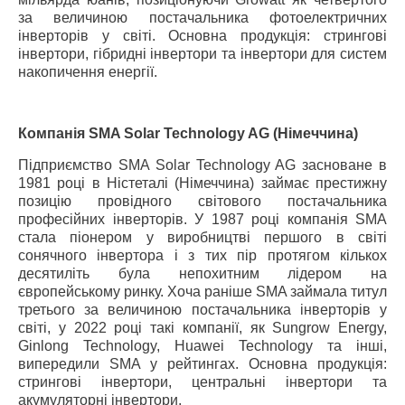
за величиною постачальника фотоелектричних
інверторів у світі. Основна продукція: стрингові
інвертори, гібридні інвертори та інвертори для систем
накопичення енергії.
Компанія SMA Solar Technology AG (Німеччина)
Підприємство SMA Solar Technology AG засноване в
1981 році в Ністеталі (Німеччина) займає престижну
позицію провідного світового постачальника
професійних інверторів. У 1987 році компанія SMA
стала піонером у виробництві першого в світі
сонячного інвертора і з тих пір протягом кількох
десятиліть була непохитним лідером на
європейському ринку. Хоча раніше SMA займала титул
третього за величиною постачальника інверторів у
світі, у 2022 році такі компанії, як Sungrow Energy,
Ginlong Technology, Huawei Technology та інші,
випередили SMA у рейтингах. Основна продукція:
стрингові інвертори, центральні інвертори та
акумуляторні інвертори.