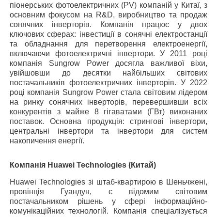
піонерських фотоелектричних (PV) компаній у Китаї, з
основним фокусом на R&D, виробництво та продаж
сонячних інверторів. Компанія працює у двох
ключових сферах: інвестиції в сонячні електростанції
та обладнання для перетворення електроенергії,
включаючи фотоелектричні інвертори. У 2011 році
компанія Sungrow Power досягла важливої ​​віхи,
увійшовши до десятки найбільших світових
постачальників фотоелектричних інверторів. У 2022
році компанія Sungrow Power стала світовим лідером
на ринку сонячних інверторів, перевершивши всіх
конкурентів з майже 8 гігаватами (ГВт) виконаних
поставок. Основна продукція: стрингові інвертори,
центральні інвертори та інвертори для систем
накопичення енергії.
Компанія Huawei Technologies (Китай)
Huawei Technologies зі штаб-квартирою в Шеньчжені,
провінція Гуандун, є відомим світовим
постачальником рішень у сфері інформаційно-
комунікаційних технологій. Компанія спеціалізується