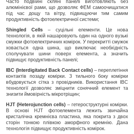
Часто подвійні скляні панелі виготовляють без
алюмінієвої рами, що дозволяє ФЕМ самоочищатися
під час дощу та вітру, підвищуючи тим самим
продуктивність фотоелектричної системи;
Shingled Cells
– суцільні елементи. Це нова
технологія, в якій нашаровують один на одного вузькі
смужки фотоелектричних комірок. У перекритті смужок
ховається одна шина, що виключає необхідність
сполучувати шини поверх елемента, а значить
підвищує продуктивність панелі;
IBC (Interdigitated Back Contact cells)
– переплетіння
контактів позаду комірки. З тильного боку комірки
вбудовується сітка з провідників. Використання IBC
технології дозволяє зміцнити сонячний елемент та
знизити ймовірність мікротріщин;
HJT (Heterojunction cells)
– гетероструктурні комірки.
В основі HJT фотоелемента лежить звичайна
кристалічна кремнієва пластина, яка покрита з двох
сторін тонкою плівкою аморфного кремнію. Дана
технологія підвищує продуктивність комірок.