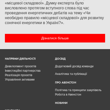
«місцевої складової». Думку експерта було
висловлено протягом вступного слова під час
проведення енергетичних дебатів на тему «Чи
необхідно правило «місцевої складової» для розвитку
сонячної енергетики в Україні?».
Дізнатися більше
НАПРЯМИ ДІЯЛЬНОСТІ
ДОСВІД
Девелопмент проєктів
Додатковий досвід команди
Інвестиційні партнерства
Аналітика та публікації
Реалізація проєктів
Управління активами
ПРО АВЕНСТОН
Політика та принципи закупівель
Робота в Авенстон
НОВИНИ