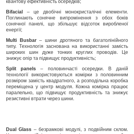
квантову ефективність осередків;
Bifacial
– це двобічні монокристалічні елементи.
Поглинають сонячне випромінення з обох боків
сонячної панелі, що збільшує відсоток виробленої
енергії;
Multi Busbar
– шини дротяного та багатолінійного
типу. Технологія заснована на використанні замість
широких шин дуже тонких круглих проводів. Це
знижує опір та підвищує продуктивність;
Split panels
– половинчасті осередки. В даній
технології використовуються комірки з половинним
розміром замість квадратного, а розподільна коробка
переміщена у центр модуля. Кожна комірка працює
паралельно, що підвищує продуктивність та знижує
резистивні втрати через шини.
Dual Glass
– безрамкові модулі, з подвійним склом.