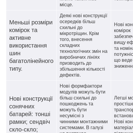
місце.
Деякі нові конструкції
Меньші розміри
осередків більш
Нові кон
схильні до
комірок та
комірок
мікротріщин. Крім
забезпе
активне
того, внесення
вищу еф
використання
складних
та номі
технологічних змін на
шин
потужні
виробничих лініях
багатолінейного
що веде
призводить до
зниження
типу.
збільшення кількості
дефектів.
Нові формфактори
модулів можуть бути
Нові конструкції
більш схильні до
Легші м
пошкоджень та
простіш
сонячних
можуть бути
транспо
батарей: тонші
несумісні з
встанов
рамки; сендвіч
чинними монтажними
Нові кон
системами. В галузі
матеріа
скло-скло;