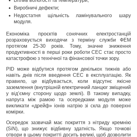
Вплив вологості та температури;
Виробничі дефекти;
Недостатня щільність ламінувального шару
модуля.
Економіка проєктів сонячних електростанцій
розраховується виходячи з терміну служби ФЕМ
протягом 25-30 років. Тому, значне зниження
продуктивності в перші роки роботи СЕС стає просто
катастрофою з технічної та фінансової точки зору.
PID може відбутися протягом декількох тижнів або
навіть днів після введення СЕС в експлуатацію. Як
правило, це відбувається, коли відсутнє якісне
заземлення (внутрішній електричний ланцюг зміщений
у від’ємну сторону щодо землі). В такому випадку,
напруга між рамою та осередками модуля може
викликати «дрейф» іонів натрію зі скла до поверхні
комірки.
Осередок зазвичай має покриття з нітриду кремнію
(SiN), що знижує відбивну здатність. Якщо точкові
отвори в цьому покритті досить великі, щоб дозволити