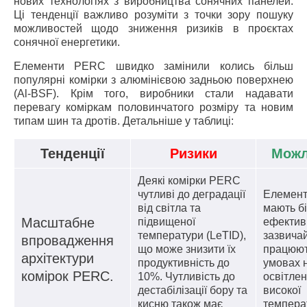
нових технологіях з виробництва сонячних панелей.
Ці тенденції важливо розуміти з точки зору пошуку
можливостей щодо зниження ризиків в проєктах
сонячної енергетики.
Елементи PERC швидко замінили колись більш
популярні комірки з алюмінієвою задньою поверхнею
(Al-BSF). Крім того, виробники стали надавати
перевагу коміркам половинчатого розміру та новим
типам шин та дротів. Детальніше у таблиці:
Тенденції
Ризики
Можл
Деякі комірки PERC
чутливі до деградації
Елемен
від світла та
мають б
Масштабне
підвищеної
ефективн
температури (LeTID),
зазвича
впровадження
що може знизити їх
працюют
архітектури
продуктивність до
умовах н
комірок PERC.
10%. Чутливість до
освітлен
дестабілізації бору та
високої
кисню також має
темпера