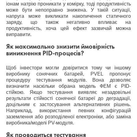
іонам натрію проникати у комірку, тоді продуктивність
може бути непоправно знижена. У такій ситуації,
напруга може викликати накопичення статичного
заряду, що також негативно впливає на
продуктивність, хоча цей ефект зазвичай можна
виправити.
Як максимально знизити ймовірність
виникнення PID-процесів?
Щоб інвестори могли довіритися тому чи іншому
виробнику сонячних батарей, PVEL пропонує
процедуру тестування модулів. Вона дозволяє
визначити наскільки обрана модель ФЕМ є PID-
стійкою. Якщо тестування виявляє незадовільні
результати стійкості сонячної батареї до деградації,
доцільним є застосування альтернативних рішень.
Наприклад, використання певних конфігурацій
заземлення або розподіленої електроніки, або заміна
виробника/моделі PV-модуля.
Як проводиться тестування