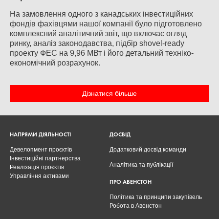
На замовлення одного з канадських інвестиційних
фондів фахівцями нашої компанії було підготовлено
комплексний аналітичний звіт, що включає огляд
ринку, аналіз законодавства, підбір shovel-ready
проекту ФЕС на 9,96 МВт і його детальний техніко-
економічний розрахунок.
Дізнатися більше
НАПРЯМИ ДІЯЛЬНОСТІ
ДОСВІД
Девелопмент проєктів
Додатковий досвід команди
Інвестиційні партнерства
Аналітика та публікації
Реалізація проєктів
Управління активами
ПРО АВЕНСТОН
Політика та принципи закупівель
Робота в Авенстон