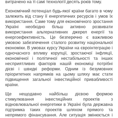
витрачено на ті самі технології десять років тому.
Економічний потенціал будь-якої країни багато в чому
залежить від стану її енергетичних ресурсів і умов їх
використання. Саме тому для економічного зростання
Україні необхідно більш активно розвивати
використання альтернативних джерел енергії та
енергоефективність. Це безперечно є важливою
умовою забезпечення сталого розвитку національної
економіки. В умовах курсу України на євроінтеграцію і
одночасного впливу корупції, зростаючої інфляції,
економічної і політичної нестабільності та інших
несприятливих факторів нашій економіці потрібні
дієві і швидкі реформи. Одним із безумовних
пріоритетних напрямків на цьому шляху має стати
підвищення загальної інвестиційної привабливості
країни.
Ще нещодавно найбільш дієвою формою
стимулювання інвестиційних проектів з
відновлювальної енергетики в Україні була державна
підтримка таких проектів шляхом прямого та
непрямого фінансування. Але ситуація змінюється і