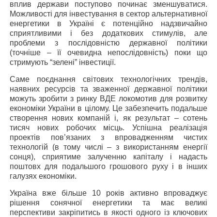
вплив держави поступово починає зменшуватися.
Можливості для інвестування в сектор альтернативної
енергетики в Україні є потенційно надзвичайно
сприятливими і без додаткових стимулів, але
проблеми з послідовністю державної політики
(точніше – її очевидна непослідовність) поки що
стримують “зелені” інвестиції.
Саме поєднання світових технологічних трендів,
наявних ресурсів та зваженної державної політики
можуть зробити з ринку ВДЕ локомотив для розвитку
економіки України в цілому. Це забезпечить подальше
створення нових компаній і, як результат – сотень
тисяч нових робочих місць. Успішна реалізація
проектів пов’язаних з впровадженням чистих
технологій (в тому числі – з використанням енергії
сонця), сприятиме залученню капіталу і надасть
поштовх для подальшого грошового руху і в інших
галузях економіки.
Україна вже більше 10 років активно впроваджує
рішення сонячної енергетики та має великі
перспективи закріпитись в якості одного із ключових