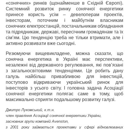
«сонячних» ринків (щонайменше в Східній Європі).
Системний розвиток ринку сонячної енергетики
принесе користь усім – девелоперам проектів,
інвесторам, поточним і майбутнім власникам
сонячних електростанцій, постачальникам обладнання
та підрядникам, державі, пересічним громадянам та їх
сім’ям. Цю тенденцію треба не тільки втримати, але і
активно розвивати вже сьогодні.
Резюмуючи вищевикладене, можна сказати, що
сонячна енергетика в Україні має перспективи,
незалежні від державного регулювання, які пов’язані
з загальносвітовими тенденціями. Це робить дану
галузь найбільш привабливою для інвестицій,
поступово відкриваючи український ринок для
інвесторів з усього світу. І головна задача Асоціації
сонячної енергетики полягає саме в тому, щоб
максимально сприяти подальшому розвитку галузі.
Дмитро Лукомський, к.т.н.
член правління Асоціації сонячної енергетики України,
засновник групи компаній Avenston,
з 2001 року займається проектами у сфері відновлюваних