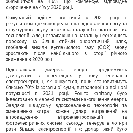
збільшиться на 4,6%, що компенсує відповідне
скорочення на 4% у 2020 році.
Очікуваний підйом інвестицій у 2021 році є
результатом циклічної реакції на відновлення світу та
структурного зсуву потоків капіталу в бік більш чистих
технологій. Але, незважаючи на нагальну необхідність
переходу на більш стійкий енергетичний шлях,
глобальні викиди вуглекислого газу (СО2) знову
зростають після найбільшого в історії річного
зниження в 2020 році.
Відновлювані джерела енергії продовжують
домінувати в інвестиціях у нову генерацію
електроенергії, і, як очікується, вони становитимуть
близько 70% із загальної суми, витраченої на всі нові
потужності в 2021 році. Решта капіталу буде
інвестовано в мережі та системи накопичення енергії.
Завдяки швидкому вдосконаленню технологій та
зменшенню витрат, кожен долар, витрачений на
впровадження вітроелектростанцій та
фотоелектричних систем, сьогодні генерує в чотири
рази більше електроенергії, ніж долар, який було