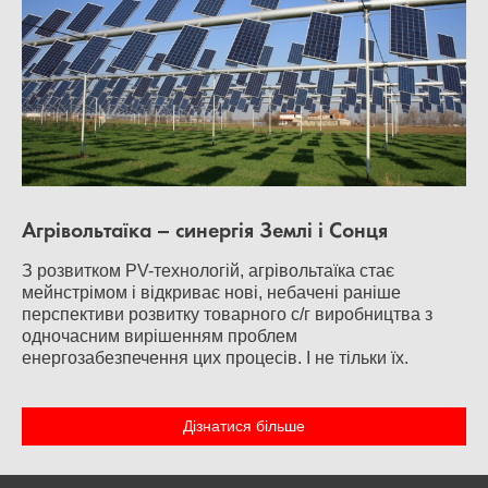
Агрівольтаїка – синергія Землі і Сонця
З розвитком PV-технологій, агрівольтаїка стає
мейнстрімом і відкриває нові, небачені раніше
перспективи розвитку товарного с/г виробництва з
одночасним вирішенням проблем
енергозабезпечення цих процесів. І не тільки їх.
Дізнатися більше