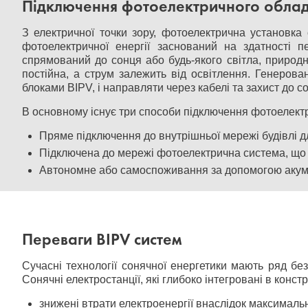
Підключення фотоелектричного обла
З електричної точки зору, фотоелектрична установка 
фотоелектричної енергії заснований на здатності п
спрямований до сонця або будь-якого світла, природ
постійна, а струм залежить від освітлення. Генеров
блоками BIPV, і направляти через кабелі та захист до 
В основному існує три способи підключення фотоелектр
Пряме підключення до внутрішньої мережі будівлі д
Підключена до мережі фотоелектрична система, що 
Автономне або самоспоживання за допомогою акуму
Переваги BIPV систем
Сучасні технології сонячної енергетики мають ряд бе
Сонячні електростанції, які глибоко інтегровані в констр
знижені втрати електроенергії внаслідок максималь