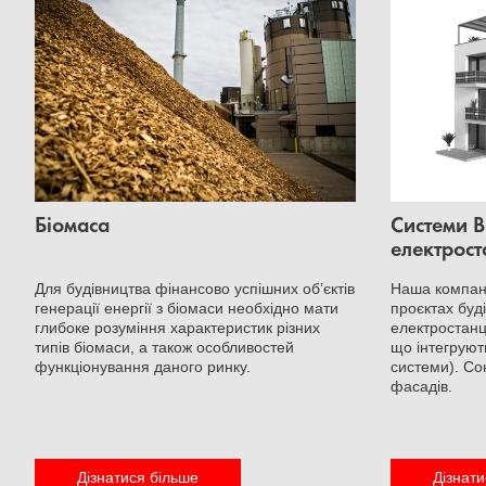
Біомаса
Системи B
електрост
Для будівництва фінансово успішних об’єктів
Наша компані
генерації енергії з біомаси необхідно мати
проєктах буд
глибоке розуміння характеристик різних
електростанц
типів біомаси, а також особливостей
що інтегрують
функціонування даного ринку.
системи). Сон
фасадів.
Дізнатися більше
Дізнати