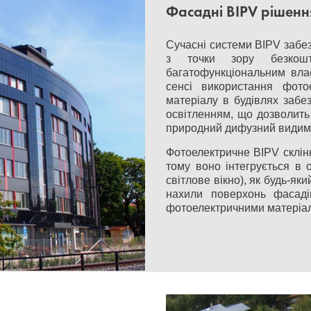
Фасадні BIPV рішенн
Сучасні системи BIPV забез
з точки зору безкошт
багатофункціональним вла
сенсі використання фотое
матеріалу в будівлях забез
освітленням, що дозволить
природний дифузний видими
Фотоелектричне BIPV склінн
тому воно інтегрується в 
світлове вікно), як будь-яки
нахили поверхонь фасаді
фотоелектричними матеріала