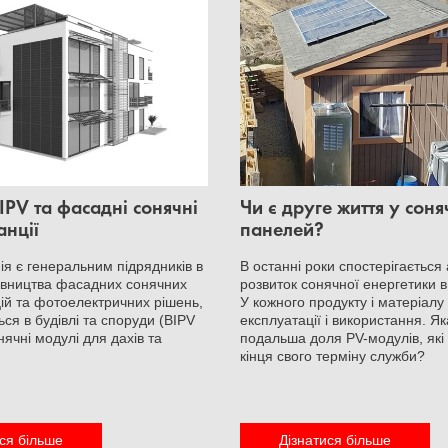
IPV та фасадні сонячні
Чи є друге життя у сон
анції
панелей?
я є генеральним підрядників в
В останні роки спостерігається
івництва фасадних сонячних
розвиток сонячної енергетики в 
ій та фотоелектричних рішень,
У кожного продукту і матеріалу 
ся в будівлі та споруди (BIPV
експлуатації і використання. Як
ячні модулі для дахів та
подальша доля PV-модулів, які
кінця свого терміну служби?
ся більше
Дізнатися більше