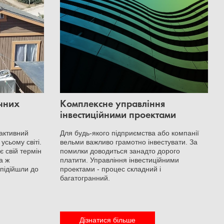
ячних
Комплексне управління
інвестиційними проектами
 активний
Для будь-якого підприємства або компанії
усьому світі.
вельми важливо грамотно інвестувати. За
є свій термін
помилки доводиться занадто дорого
а ж
платити. Управління інвестиційними
 підійшли до
проектами - процес складний і
багатогранний.
Дізнатися більше