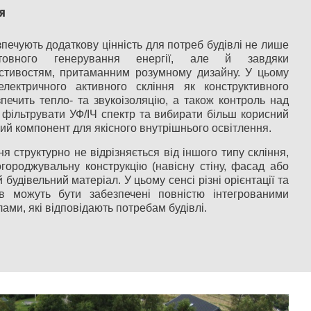
я
печують додаткову цінність для потреб будівлі не лише
овного генерування енергії, але й завдяки
стивостям, притаманним розумному дизайну. У цьому
лектричного активного скління як конструктивного
печить тепло- та звукоізоляцію, а також контроль над
 фільтрувати УФ/ІЧ спектр та вибирати більш корисний
й компонент для якісного внутрішнього освітлення.
я структурно не відрізняється від іншого типу скління,
огороджувальну конструкцію (навісну стіну, фасад або
й будівельний матеріал. У цьому сенсі різні орієнтації та
в можуть бути забезпечені повністю інтегрованими
ми, які відповідають потребам будівлі.