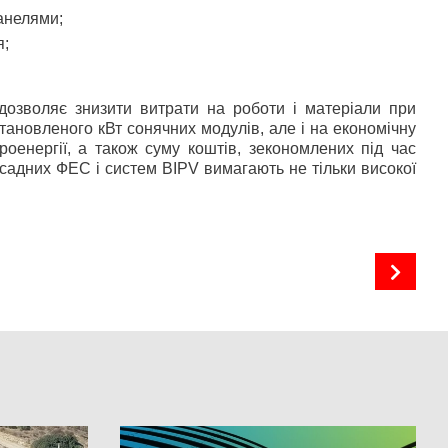
панелями;
я;
озволяє знизити витрати на роботи і матеріали при
тановленого кВт сонячних модулів, але і на економічну
троенергії, а також суму коштів, зекономлених під час
садних ФЕС і систем BIPV вимагають не тільки високої
Прогнозування генерації від змінної відновлюваної енергії (variable renewable energy)