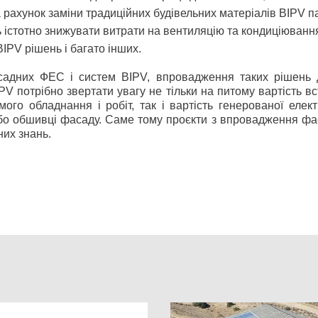
а рахунок заміни традиційних будівельних матеріалів BIPV 
ь істотно знижувати витрати на вентиляцію та кондиціюванн
IPV рішень і багато інших.
садних ФЕС і систем BIPV, впровадження таких рішень д
PV потрібно звертати увагу не тільки на питому вартість вс
мого обладнання і робіт, так і вартість генерованої елек
або обшивці фасаду. Саме тому проєкти з впровадження фа
них знань.