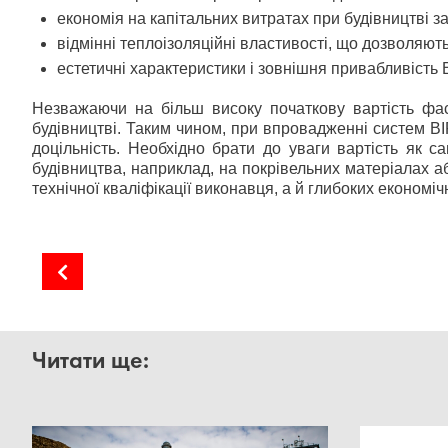
економія на капітальних витратах при будівництві з
відмінні теплоізоляційні властивості, що дозволяют
естетичні характеристики і зовнішня привабливість B
Незважаючи на більш високу початкову вартість фа
будівництві. Таким чином, при впровадженні систем BI
доцільність. Необхідно брати до уваги вартість як са
будівництва, наприклад, на покрівельних матеріалах 
технічної кваліфікації виконавця, а й глибоких економіч
Прогноз генерації сонячними електростанціями
Читати ще: