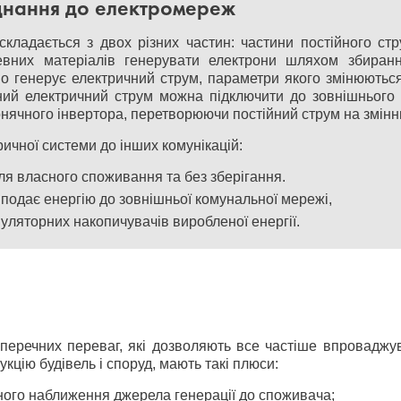
днання до електромереж
складається з двох різних частин: частини постійного ст
евних матеріалів генерувати електрони шляхом збиранн
но генерує електричний струм, параметри якого змінюють
аний електричний струм можна підключити до зовнішнього 
сонячного інвертора, перетворюючи постійний струм на змінн
ичної системи до інших комунікацій:
ля власного споживання та без зберігання.
подає енергію до зовнішньої комунальної мережі,
ляторних накопичувачів виробленої енергії.
зперечних переваг, які дозволяють все частіше впроваджув
укцію будівель і споруд, мають такі плюси:
ного наближення джерела генерації до споживача;