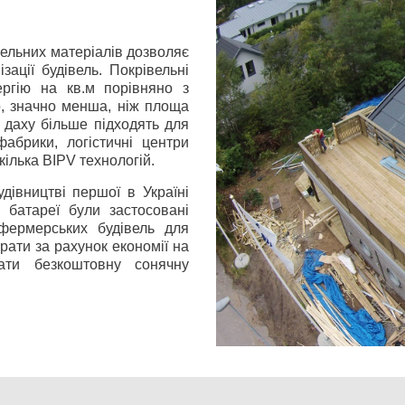
вельних матеріалів дозволяє
ації будівель. Покрівельні
ергію на кв.м порівняно з
о, значно менша, ніж площа
 даху більше підходять для
абрики, логістичні центри
кілька BIPV технологій.
дівництві першої в Україні
і батареї були застосовані
 фермерських будівель для
рати за рахунок економії на
вати безкоштовну сонячну