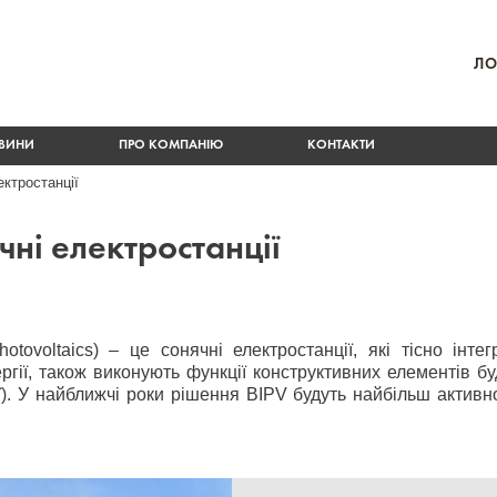
ЛО
ВИНИ
ПРО КОМПАНІЮ
КОНТАКТИ
ктростанції
чні електростанції
hotovoltaics) – це сонячні електростанції, які тісно інте
гії, також виконують функції конструктивних елементів б
ції). У найближчі роки рішення BIPV будуть найбільш акти