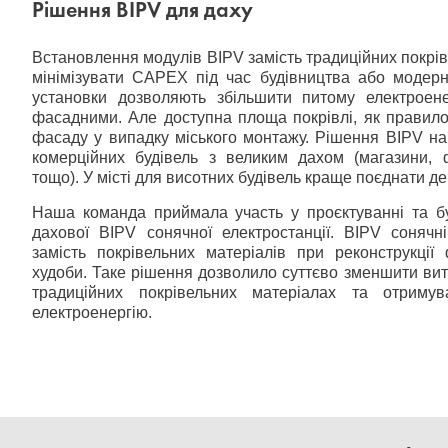
Рішення BIPV для даху
Встановлення модулів BIPV замість традиційних покрі
мінімізувати CAPEX під час будівництва або модерніз
установки дозволяють збільшити питому електроен
фасадними. Але доступна площа покрівлі, як правил
фасаду у випадку міського монтажу. Рішення BIPV на
комерційних будівель з великим дахом (магазини, ф
тощо). У місті для висотних будівель краще поєднати де
Наша команда приймала участь у проєктуванні та бу
дахової BIPV сонячної електростанції. BIPV сонячн
замість покрівельних матеріалів при реконструкції
худоби. Таке рішення дозволило суттєво зменшити вит
традиційних покрівельних матеріалах та отриму
електроенергію.