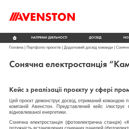
НАПРЯМИ ДІЯЛЬНОСТІ
ДОСВІД
НО
Головна
|
Портфоліо проєктів
|
Додатковий досвід команди
|
Сонячн
Сонячна електростанція “Ка
Кейс з реалізації проєкту у сфері про
Цей проєкт демонструє досвід, отриманий командою під
компаній Авенстон. Представлений кейс ілюструє пр
відновлюваної енергетики.
Сонячна електростанція (фотоелектрична станція) «К
потужність встановлених сонячних панелей (фотоелектр