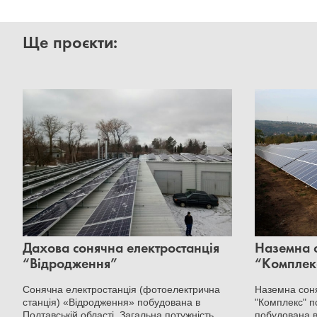
Ще проєкти:
Дахова сонячна електростанція
Наземна с
“Відродження”
“Комплек
Сонячна електростанція (фотоелектрична
Наземна соня
станція) «Відродження» побудована в
"Комплекс" п
Полтавській області. Загальна потужність
побудована в