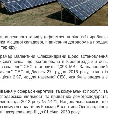
ання зеленого тарифу (оформлення ліцензії виробника
тки місцевої складової, підписання договору на продаж
 тарифу).
 Крамар Валентини Олександрівни щодо встановлення
«Кам’янече», що розташована в Кіровоградській обл.,
я зазначеної СЕС становить 2,093 МВт. Запланований
наченої СЕС відбулось 27 грудня 2016 року, згідно із
іцієнт 2,97, як для наземної СЕС, яка була введена в
ювання у сферах енергетики та комунальних послуг» та
сподарської діяльності та приватних домогосподарств,
 листопада 2012 року № 1421, Національна комісія, що
ському господарству Крамар Валентини Олександрівни
 джерела енергії, до 01 січня 2030 року.