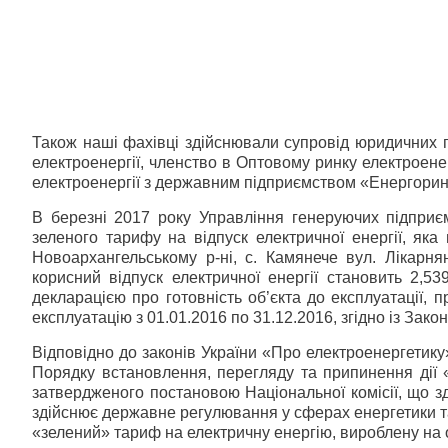
Також наші фахівці здійснювали супровід юридичних 
електроенергії, членство в Оптовому ринку електроене
електроенергії з державним підприємством «Енергорин
В березні 2017 року Управління генеруючих підпри
зеленого тарифу на відпуск електричної енергії, як
Новоархангельському р-ні, с. Камянече вул. Лікарн
корисний відпуск електричної енергії становить 2,53
декларацією про готовність об’єкта до експлуатації, 
експлуатацію з 01.01.2016 по 31.12.2016, згідно із Зак
Відповідно до законів України «Про електроенергетик
Порядку встановлення, перегляду та припинення дії «
затвердженого постановою Національної комісії, що з
здійснює державне регулювання у сферах енергетики
«зелений» тариф на електричну енергію, вироблену на о