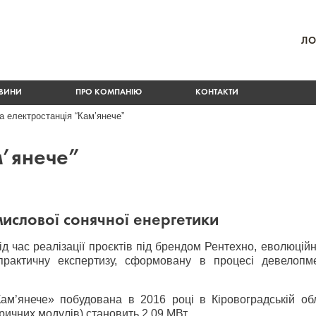
ЛО
ВИНИ
ПРО КОМПАНІЮ
КОНТАКТИ
а електростанція “Кам’янече”
м’янече”
мислової сонячної енергетики
 час реалізації проєктів під брендом Рентехно, еволюційн
актичну експертизу, сформовану в процесі девелопмент
ам’янече» побудована в 2016 році в Кіровоградській об
ичних модулів) становить 2,09 МВт.