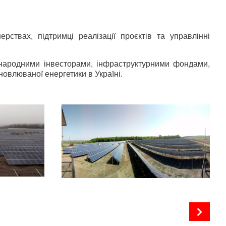
рствах, підтримці реалізації проєктів та управлінні
жнародними інвесторами, інфраструктурними фондами,
овлюваної енергетики в Україні.
Сонячна електростанція “Рівнянська”