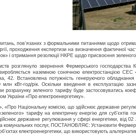
питань, пов’язаних з формальними питаннями щодо отрим
ргії, проходження експертизи на визначення фактичної час
ок» і отримання резолюції НКРЕ щодо присвоєння зеленого
ємств розглянуло звернення Фермерського господарства
а виробляється наземною сонячною електростанцією СЕС 
яна, 42. Встановлена потужність генеруючого обладнанн
9 млн кВт-год/рік. Оскільки введення в експлуатацію заз
при розрахунку зеленого тарифу буде застосовуватись коеф
оном України «Про електроенергетику».
у», «Про Національну комісію, що здійснює державне регул
зеленого» тарифу на електричну енергію для суб’єктів го
дійснює державне регулювання у сфері енергетики, від 02
 та комунальних послуг, ПОСТАНОВЛЯЄ: Установити Фермер
б’єктах електроенергетики, що використовують альтернативні