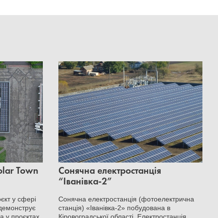
olar Town
Сонячна електростанція
“Іванівка-2”
єкт у сфері
Сонячна електростанція (фотоелектрична
 демонструє
станція) «Іванівка-2» побудована в
ра у проєктах
Кіровоградської області. Електростанція