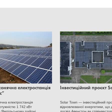
онячна електростанція
Інвестиційний проєкт S
с”
чна електростанція
Solar Town — інвестиційний про
отужністю 1 742 кВт
відновлюваної енергетики, що
 Ямпільському районі
досвід Авенстон як співінвесто