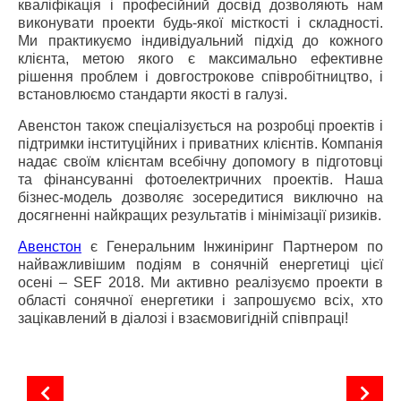
кваліфікація і професійний досвід дозволяють нам
виконувати проекти будь-якої місткості і складності.
Ми практикуємо індивідуальний підхід до кожного
клієнта, метою якого є максимально ефективне
рішення проблем і довгострокове співробітництво, і
встановлюємо стандарти якості в галузі.
Авенстон також спеціалізується на розробці проектів і
підтримки інституційних і приватних клієнтів. Компанія
надає своїм клієнтам всебічну допомогу в підготовці
та фінансуванні фотоелектричних проектів. Наша
бізнес-модель дозволяє зосередитися виключно на
досягненні найкращих результатів і мінімізації ризиків.
Авенстон
є Генеральним Інжиніринг Партнером по
найважливішим подіям в сонячній енергетиці цієї
осені – SEF 2018. Ми активно реалізуємо проекти в
області сонячної енергетики і запрошуємо всіх, хто
зацікавлений в діалозі і взаємовигідній співпраці!
Співробітництво з провідним виробником інверторів SMA Solar Technology
Генеральний Інжиніринговий Партнер SEF 2018