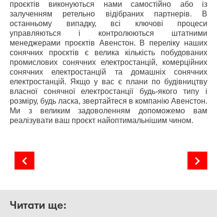
проєктів виконуються нами самостійно або із
залученням ретельно відібраних партнерів. В
останньому випадку, всі ключові процеси
управляються і контролюються штатними
менеджерами проєктів Авенстон. В переліку наших
сонячних проєктів є велика кількість побудованих
промислових сонячних електростанцій, комерційних
сонячних електростанцій та домашніх сонячних
електростанцій. Якщо у вас є плани по будівництву
власної сонячної електростанції будь-якого типу і
розміру, будь ласка, звертайтеся в компанію Авенстон.
Ми з великим задоволенням допоможемо вам
реалізувати ваш проєкт найоптимальнішим чином.
Еволюція сонячної енергетики при COVID-19
Калькулятори генерації сонячної електростанції
Читати ще: