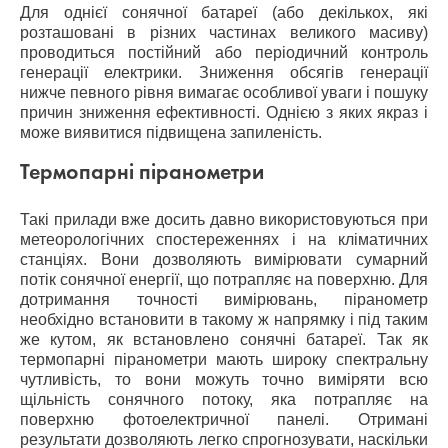
Для однієї сонячної батареї (або декількох, які
розташовані в різних частинах великого масиву)
проводиться постійний або періодичний контроль
генерації електрики. Зниження обсягів генерації
нижче певного рівня вимагає особливої ​​уваги і пошуку
причин зниження ефективності. Однією з яких якраз і
може виявитися підвищена запиленість.
Термопарні піранометри
Такі прилади вже досить давно використовуються при
метеорологічних спостереженнях і на кліматичних
станціях. Вони дозволяють вимірювати сумарний
потік сонячної енергії, що потрапляє на поверхню. Для
дотримання точності вимірювань, піранометр
необхідно встановити в такому ж напрямку і під таким
же кутом, як встановлено сонячні батареї. Так як
термопарні піранометри мають широку спектральну
чутливість, то вони можуть точно виміряти всю
щільність сонячного потоку, яка потрапляє на
поверхню фотоелектричної панелі. Отримані
результати дозволяють легко спрогнозувати, наскільки