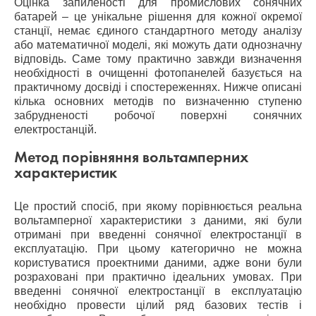
Оцінка запиленості для промислових сонячних
батарей – це унікальне рішення для кожної окремої
станції, немає єдиного стандартного методу аналізу
або математичної моделі, які можуть дати однозначну
відповідь. Саме тому практично завжди визначення
необхідності в очищенні фотопанелей базується на
практичному досвіді і спостереженнях. Нижче описані
кілька основних методів по визначенню ступеню
забрудненості робочої поверхні сонячних
електростанцій.
Метод порівняння вольтамперних
характеристик
Це простий спосіб, при якому порівнюється реальна
вольтамперної характеристики з даними, які були
отримані при введенні сонячної електростанції в
експлуатацію. При цьому категорично не можна
користуватися проектними даними, адже вони були
розраховані при практично ідеальних умовах. При
введенні сонячної електростанції в експлуатацію
необхідно провести цілий ряд базових тестів і