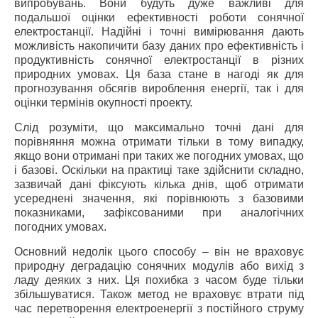
випробувань. Вони будуть дуже важливі для
подальшої оцінки ефективності роботи сонячної
електростанції. Надійні і точні вимірювання дають
можливість накопичити базу даних про ефективність і
продуктивність сонячної електростанції в різних
природних умовах. Ця база стане в нагоді як для
прогнозування обсягів вироблення енергії, так і для
оцінки термінів окупності проекту.
Слід розуміти, що максимально точні дані для
порівняння можна отримати тільки в тому випадку,
якщо вони отримані при таких же погодних умовах, що
і базові. Оскільки на практиці таке здійснити складно,
зазвичай дані фіксують кілька днів, щоб отримати
усереднені значення, які порівнюють з базовими
показниками, зафіксованими при аналогічних
погодних умовах.
Основний недолік цього способу – він не враховує
природну деградацію сонячних модулів або вихід з
ладу деяких з них. Ця похибка з часом буде тільки
збільшуватися. Також метод не враховує втрати під
час перетворення електроенергії з постійного струму