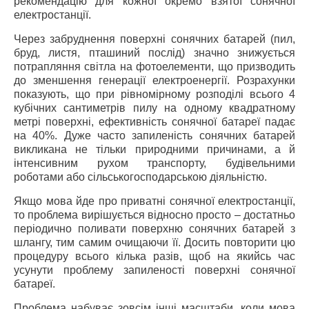
рекомендацію для кожної окремо взятої сонячної
електростанції.
Через забруднення поверхні сонячних батарей (пил,
бруд, листя, пташиний послід) значно знижується
потрапляння світла на фотоелементи, що призводить
до зменшення генерації електроенергії. Розрахунки
показують, що при рівномірному розподілі всього 4
кубічних сантиметрів пилу на одному квадратному
метрі поверхні, ефективність сонячної батареї падає
на 40%. Дуже часто запиленість сонячних батарей
викликана не тільки природними причинами, а й
інтенсивним рухом транспорту, будівельними
роботами або сільськогосподарською діяльністю.
Якщо мова йде про приватні сонячної електростанції,
то проблема вирішується відносно просто – достатньо
періодично поливати поверхню сонячних батарей з
шлангу, тим самим очищаючи її. Досить повторити цю
процедуру всього кілька разів, щоб на якийсь час
усунути проблему запиленості поверхні сонячної
батареї.
Проблема набуває зовсім інші масштаби, коли мова