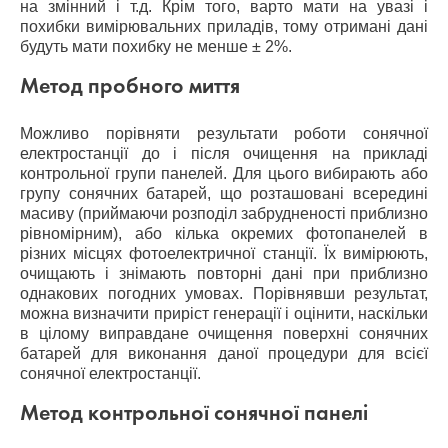
на змінний і т.д. Крім того, варто мати на увазі і
похибки вимірювальних приладів, тому отримані дані
будуть мати похибку не менше ± 2%.
Метод пробного миття
Можливо порівняти результати роботи сонячної
електростанції до і після очищення на прикладі
контрольної групи панелей. Для цього вибирають або
групу сонячних батарей, що розташовані всередині
масиву (приймаючи розподіл забрудненості приблизно
рівномірним), або кілька окремих фотопанелей в
різних місцях фотоелектричної станції. Їх вимірюють,
очищають і знімають повторні дані при приблизно
однакових погодних умовах. Порівнявши результат,
можна визначити приріст генерації і оцінити, наскільки
в цілому виправдане очищення поверхні сонячних
батарей для виконання даної процедури для всієї
сонячної електростанції.
Метод контрольної сонячної панелі