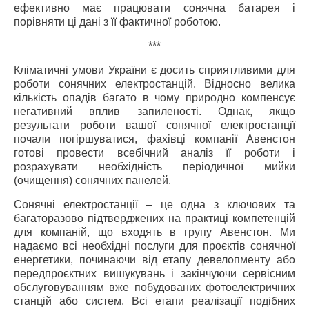
ефективно має працювати сонячна батарея і
порівняти ці дані з її фактичної роботою.
***
Кліматичні умови України є досить сприятливими для
роботи сонячних електростанцій. Відносно велика
кількість опадів багато в чому природно компенсує
негативний вплив запиленості. Однак, якщо
результати роботи вашої сонячної електростанції
почали погіршуватися, фахівці компанії Авенстон
готові провести всебічний аналіз її роботи і
розрахувати необхідність періодичної мийки
(очищення) сонячних панелей.
Сонячні електростанції
– це одна з ключових та
багаторазово підтверджених на практиці компетенцій
для компаній, що входять в групу Авенстон. Ми
надаємо всі необхідні
послуги для проєктів сонячної
енергетики
, починаючи від етапу девелопменту або
передпроєктних вишукувань і закінчуючи сервісним
обслуговуванням вже побудованих фотоелектричних
станцій або систем. Всі етапи реалізації подібних