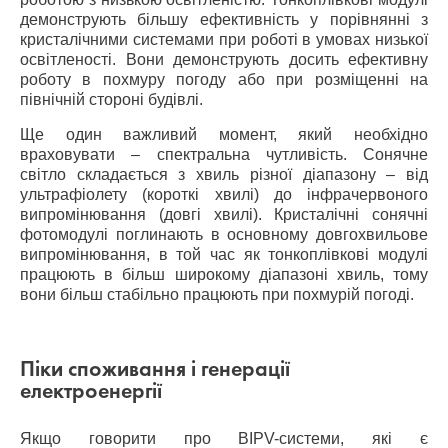
демонструють більшу ефективність у порівнянні з
кристалічними системами при роботі в умовах низької
освітленості. Вони демонструють досить ефективну
роботу в похмуру погоду або при розміщенні на
північній стороні будівлі.
Ще один важливий момент, який необхідно
враховувати – спектральна чутливість. Сонячне
світло складається з хвиль різної діапазону – від
ультрафіолету (короткі хвилі) до інфрачервоного
випромінювання (довгі хвилі). Кристалічні сонячні
фотомодулі поглинають в основному довгохвильове
випромінювання, в той час як тонкоплівкові модулі
працюють в більш широкому діапазоні хвиль, тому
вони більш стабільно працюють при похмурій погоді.
Піки споживання і генерації
електроенергії
Якщо говорити про BIPV-системи, які є