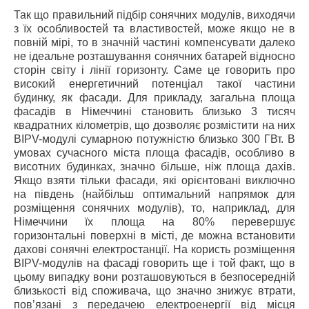
Так що правильний підбір сонячних модулів, виходячи
з їх особливостей та властивостей, може якщо не в
повній мірі, то в значній частині компенсувати далеко
не ідеальне розташування сонячних батарей відносно
сторін світу і лінії горизонту. Саме це говорить про
високий енергетичний потенціал такої частини
будинку, як фасади. Для прикладу, загальна площа
фасадів в Німеччині становить близько 3 тисяч
квадратних кілометрів, що дозволяє розмістити на них
BIPV-модулі сумарною потужністю близько 300 ГВт. В
умовах сучасного міста площа фасадів, особливо в
висотних будинках, значно більше, ніж площа дахів.
Якщо взяти тільки фасади, які орієнтовані виключно
на південь (найбільш оптимальний напрямок для
розміщення сонячних модулів), то, наприклад, для
Німеччини їх площа на 80% перевершує
горизонтальні поверхні в місті, де можна встановити
дахові сонячні електростанції. На користь розміщення
BIPV-модулів на фасаді говорить ще і той факт, що в
цьому випадку вони розташовуються в безпосередній
близькості від споживача, що значно знижує втрати,
пов’язані з передачею електроенергії від місця