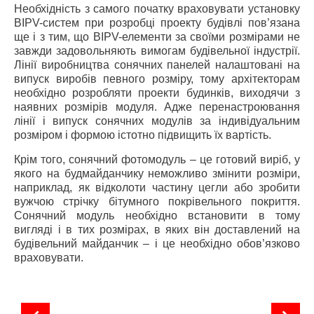
Необхідність з самого початку враховувати установку
BIPV-систем при розробці проекту будівлі пов’язана
ще і з тим, що BIPV-елементи за своїми розмірами не
завжди задовольняють вимогам будівельної індустрії.
Лінії виробництва сонячних панелей налаштовані на
випуск виробів певного розміру, тому архітекторам
необхідно розробляти проекти будинків, виходячи з
наявних розмірів модуля. Адже перенастроювання
лінії і випуск сонячних модулів за індивідуальним
розміром і формою істотно підвищить їх вартість.
Крім того, сонячний фотомодуль – це готовий виріб, у
якого на будмайданчику неможливо змінити розміри,
наприклад, як відколоти частину цегли або зробити
вужчою стрічку бітумного покрівельного покриття.
Сонячний модуль необхідно встановити в тому
вигляді і в тих розмірах, в яких він доставлений на
будівельний майданчик – і це необхідно обов’язково
враховувати.