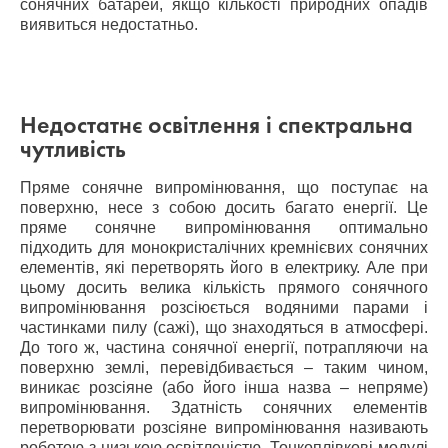
сонячних батарей, якщо кількості природних опадів
виявиться недостатньо.
Недостатнє освітлення і спектральна
чутливість
Пряме сонячне випромінювання, що поступає на
поверхню, несе з собою досить багато енергії. Це
пряме сонячне випромінювання оптимально
підходить для монокристалічних кремнієвих сонячних
елементів, які перетворять його в електрику. Але при
цьому досить велика кількість прямого сонячного
випромінювання розсіюється водяними парами і
частинками пилу (сажі), що знаходяться в атмосфері.
До того ж, частина сонячної енергії, потрапляючи на
поверхню землі, перевідбивається – таким чином,
виникає розсіяне (або його інша назва – непряме)
випромінювання. Здатність сонячних елементів
перетворювати розсіяне випромінювання називають
роботою з низькою освітленістю. Тонкоплівкові модулі