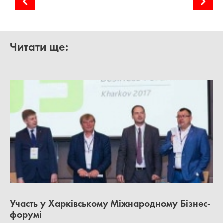
Сонячна генерація: прогнози зростання
Біоенергія: минуле, сьогодення і майбутнє
Читати ще:
Участь у Харківському Міжнародному Бізнес-
форумі