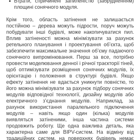
Втрати, спричинені запиленістю (забрудненням)
площині сонячного модуля.
Крім того, область затінення не залишається
постійною – дерева можуть підрости, поруч можуть
побудувати інші будівлі, може накопичуватися пил.
Вплив затіненості можна мінімізувати за рахунок
ретельного планування і проектування об’єкта, щоб
забезпечити максимальне значення об’єму падаючого
сонячного випромінювання. Перш за все, потрібно
провести моделювання денної і річної траєкторії тіней,
щоб оптимізувати розміщення сонячних модулів, їх
орієнтацію і положення в структурі будівлі. Якщо
ефекту затінення не вдається уникнути повністю, то
його можна мінімізувати за рахунок підбору сонячних
модулів відповідної технології, дизайну модулів або
електричного з’єднання модулів. Наприклад, за
рахунок використання паралельного підключення
модулів – навіть якщо один (кілька) модулів
виявляться затіненими, інша частина системи
продовжить роботу. Ще одна важлива деталь, яка
характерна саме для BIPV-систем. На відміну від
традиційних систем, на поверхнях будівель немає