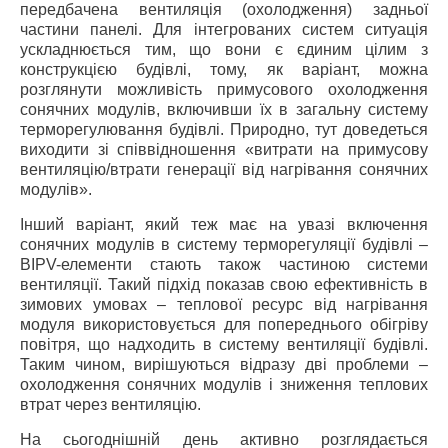
передбачена вентиляція (охолодження) задньої
частини панелі. Для інтегрованих систем ситуація
ускладнюється тим, що вони є єдиним цілим з
конструкцією будівлі, тому, як варіант, можна
розглянути можливість примусового охолодження
сонячних модулів, включивши їх в загальну систему
терморегулювання будівлі. Природно, тут доведеться
виходити зі співвідношення «витрати на примусову
вентиляцію/втрати генерації від нагрівання сонячних
модулів».
Інший варіант, який теж має на увазі включення
сонячних модулів в систему терморегуляції будівлі –
BIPV-елементи стають також частиною системи
вентиляції. Такий підхід показав свою ефективність в
зимових умовах – теплової ресурс від нагрівання
модуля використовується для попереднього обігріву
повітря, що надходить в систему вентиляції будівлі.
Таким чином, вирішуються відразу дві проблеми –
охолодження сонячних модулів і зниження теплових
втрат через вентиляцію.
На сьогоднішній день активно розглядається