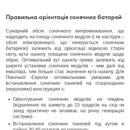
Правильна орієнтація сонячних батарей
Сумарний обсяг сонячного випромінювання, що
надходить на площу сонячного модуля (і як наслідок –
обсяг електроенергії, що генерується сонячною
батареєю) залежить від орієнтації відносно сторін
світу, кута нахилу площини сонячного модуля щодо
обрію. Оптимальний кут нахилу прямо залежить від
широти установки сонячних модулів – чим далі від
екватора, тим більше стає значення кута нахилу. Для
Північної Європи оптимальними умовами для
встановлення сонячних панелей на стаціонарних
(нерухомих) конструкціях є:
Орієнтування сонячних модулів на південь
(відхилення по азимуту до 15 градусів на схід чи
захід практично не впливає на річну генерацію
системи).
Встановлення сонячних панелей під кутом в
районі 30-40 градусів до горизонту.