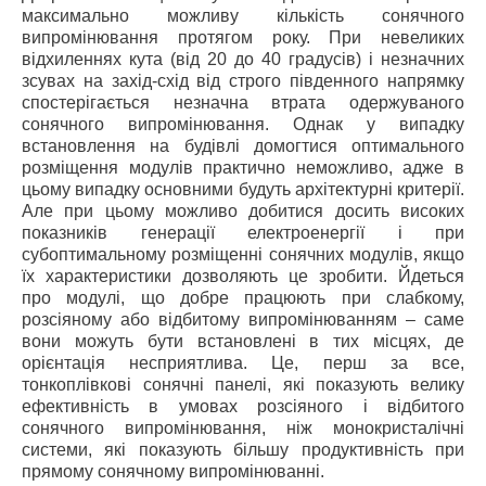
максимально можливу кількість сонячного
випромінювання протягом року. При невеликих
відхиленнях кута (від 20 до 40 градусів) і незначних
зсувах на захід-схід від строго південного напрямку
спостерігається незначна втрата одержуваного
сонячного випромінювання. Однак у випадку
встановлення на будівлі домогтися оптимального
розміщення модулів практично неможливо, адже в
цьому випадку основними будуть архітектурні критерії.
Але при цьому можливо добитися досить високих
показників генерації електроенергії і при
субоптимальному розміщенні сонячних модулів, якщо
їх характеристики дозволяють це зробити. Йдеться
про модулі, що добре працюють при слабкому,
розсіяному або відбитому випромінюванням – саме
вони можуть бути встановлені в тих місцях, де
орієнтація несприятлива. Це, перш за все,
тонкоплівкові сонячні панелі, які показують велику
ефективність в умовах розсіяного і відбитого
сонячного випромінювання, ніж монокристалічні
системи, які показують більшу продуктивність при
прямому сонячному випромінюванні.