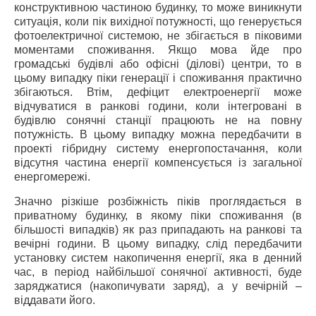
конструктивною частиною будинку, то може виникнути
ситуація, коли пік вихідної потужності, що генерується
фотоелектричної системою, не збігається в піковими
моментами споживання. Якщо мова йде про
громадські будівлі або офісні (ділові) центри, то в
цьому випадку піки генерації і споживання практично
збігаються. Втім, дефіцит електроенергії може
відчуватися в ранкові години, коли інтегровані в
будівлю сонячні станції працюють не на повну
потужність. В цьому випадку можна передбачити в
проекті гібридну систему енергопостачання, коли
відсутня частина енергії компенсується із загальної
енергомережі.
Значно різкіше розбіжність піків проглядається в
приватному будинку, в якому піки споживання (в
більшості випадків) як раз припадають на ранкові та
вечірні години. В цьому випадку, слід передбачити
установку систем накопичення енергії, яка в денний
час, в період найбільшої сонячної активності, буде
заряджатися (накопичувати заряд), а у вечірній –
віддавати його.