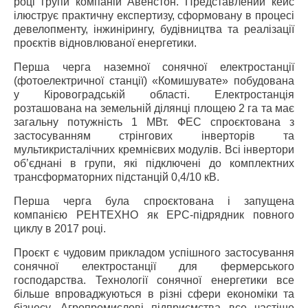
році групи компаній Авенстон. Представлений кейс
ілюструє практичну експертизу, сформовану в процесі
девелопменту, інжинірингу, будівництва та реалізації
проєктів відновлюваної енергетики.
Перша черга наземної сонячної електростанції
(фотоелектричної станції) «Комишувате» побудована
у Кіровоградській області. Електростанція
розташована на земельній ділянці площею 2 га та має
загальну потужність 1 МВт. ФЕС спроєктована з
застосуванням стрінгових інверторів та
мультикристалічних кремнієвих модулів. Всі інвертори
об’єднані в групи, які підключені до комплектних
трансформаторних підстанцій 0,4/10 кВ.
Перша черга була спроєктована і запущена
компанією РЕНТЕХНО як EPC-підрядник повного
циклу в 2017 році.
Проєкт є чудовим прикладом успішного застосування
сонячної електростанції для фермерського
господарства. Технології сонячної енергетики все
більше впроваджуються в різні сфери економіки та
бізнесу. Агропромислові підприємства все частіше