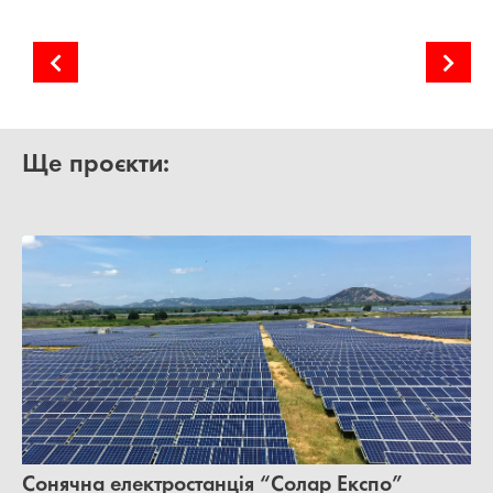
Сонячна електростанція “Слобода-Бушанська”
Наземна сонячна електростанція “Іванівка”
Ще проєкти:
Сонячна електростанція “Солар Експо”