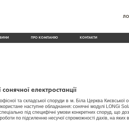
ЛО
ВИНИ
ПРО КОМПАНІЮ
КОНТАКТИ
ї сонячної електростанції
існої та складської споруди в м. Біла Церква Києвської о
 використане наступне обладнання: сонячні модулі LONGi Sol
 спеціально під специфічні умови конкретних споруд, що д
 роботи по підсиленню несучої спроможності дахів, на яких