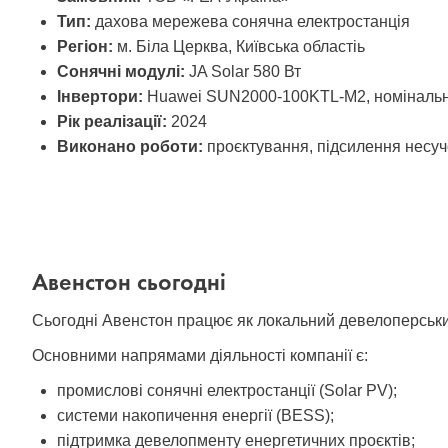
Тип:
дахова мережева сонячна електростанція
Регіон:
м. Біла Церква, Київська областіь
Сонячні модулі:
JA Solar 580 Вт
Інвертори:
Huawei SUN2000-100KTL-M2, номінальн
Рік реалізації:
2024
Виконано роботи:
проєктування, підсилення несуч
Авенстон сьогодні
Сьогодні Авенстон працює як локальний девелоперський
Основними напрямами діяльності компанії є:
промислові сонячні електростанції (Solar PV);
системи накопичення енергії (BESS);
підтримка девелопменту енергетичних проєктів;