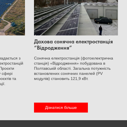
Дахова сонячна електростанція
“Відродження”
ладається з
Сонячна електростанція (фотоелектрична
ектростанцій
станція) «Відродження» побудована в
Проєкти
Полтавській області. Загальна потужність
у сфері
встановлених сонячних панелей (PV
єктів та
модулів) становить 121,9 кВт.
ії.
Дізнатися більше