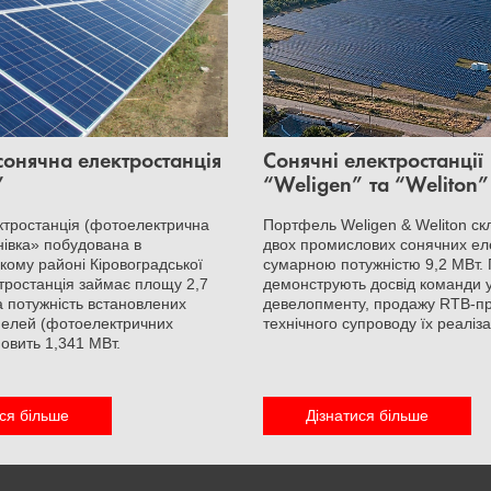
онячна електростанція
Сонячні електростанції
”
“Weligen” та “Weliton”
ктростанція (фотоелектрична
Портфель Weligen & Weliton ск
анівка» побудована в
двох промислових сонячних ел
кому районі Кіровоградської
сумарною потужністю 9,2 МВт. 
ктростанція займає площу 2,7
демонструють досвід команди 
на потужність встановлених
девелопменту, продажу RTB-про
нелей (фотоелектричних
технічного супроводу їх реалізац
новить 1,341 МВт.
ся більше
Дізнатися більше