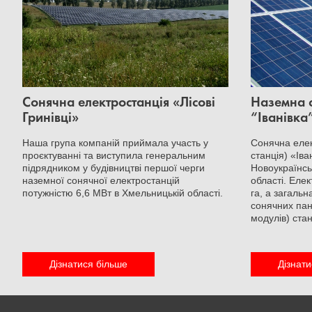
Сонячна електростанція «Лісові
Наземна с
Гринівці»
“Іванівка
Наша група компаній приймала участь у
Сонячна еле
проєктуванні та виступила генеральним
станція) «Ів
підрядником у будівництві першої черги
Новоукраїнсь
наземної сонячної електростанцій
області. Еле
потужністю 6,6 МВт в Хмельницькій області.
га, а загаль
сонячних па
модулів) ста
Дізнатися більше
Дізнати