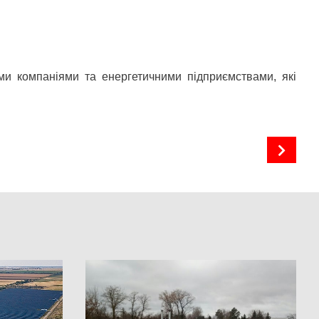
ми компаніями та енергетичними підприємствами, які
Дахова сонячна електростанція в м. Козятин